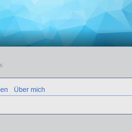
5
nen
Über mich