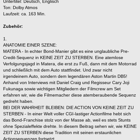
Untertitel: Deutsch, Englisch
Ton: Dolby Atmos
Laufzeit: ca. 163 Min.
Zubehör:
1.
ANATOMIE EINER SZENE:
MATERA - In echter Bond-Manier gibt es eine unglaubliche Pre-
Credit-Sequenz in KEINE ZEIT ZU STERBEN. Eine atemlose
Verfolgungsjagd in Matera, die erst zu Fuß, dann mit dem Motorrad
und schließlich mit dem Auto stattfindet. Und zwar nicht
irgendeinem Auto, sondern dem legendären Aston Martin DB5!
Anhand von Interviews mit Daniel Craig und Regisseur Cary Joji
Fukunaga sowie wichtigen Mitgliedern der Filmcrew am Set
erfahren wir, wie die Filmemacher diese atemberaubende Sequenz
gedreht haben.
BEI DER WAHRHEIT BLEIBEN: DIE ACTION VON KEINE ZEIT ZU
STERBEN - In einer Welt voller CGI-lastiger Actionfilme hebt sich
das Bond-Franchise stolz von der Masse ab, weil es stets Stunts
ohne Spezialeffekte drehte. In diesem Beitrag sehen wir, wie KEINE
ZEIT ZU STERBEN diese Tradition mit seinen erstaunlichen
Actionsequenzen fortsetzt.