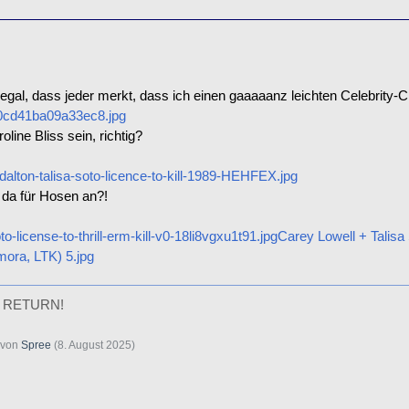
h egal, dass jeder merkt, dass ich einen gaaaaanz leichten Celebrity-C
0cd41ba09a33ec8.jpg
oline Bliss sein, richtig?
dalton-talisa-soto-licence-to-kill-1989-HEHFEX.jpg
 da für Hosen an?!
to-license-to-thrill-erm-kill-v0-18li8vgxu1t91.jpg
Carey Lowell + Talisa 
mora, LTK) 5.jpg
 RETURN!
t von
Spree
(
8. August 2025
)