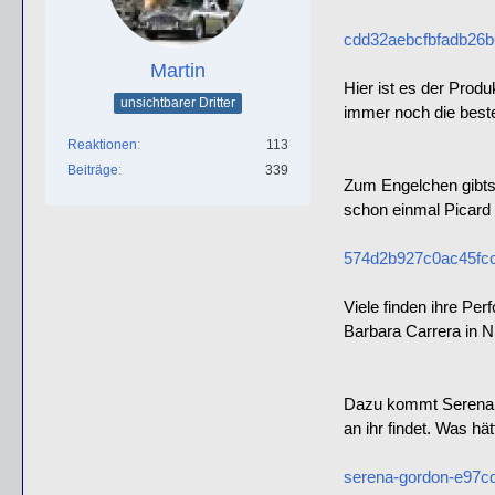
cdd32aebcfbfadb26b
Martin
Hier ist es der Produ
unsichtbarer Dritter
immer noch die beste
Reaktionen
113
Beiträge
339
Zum Engelchen gibts 
schon einmal Picard 
574d2b927c0ac45fcc
Viele finden ihre Pe
Barbara Carrera in 
Dazu kommt Serena Go
an ihr findet. Was hä
serena-gordon-e97c