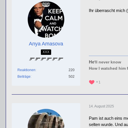
Ihr überrascht mich 
Anya Amasova
XXX
He
'll never know
How I watched him 
Reaktionen
220
Beiträge
502
1
14. August 2025
Pam ist auch eins me
selten wurde. Und au