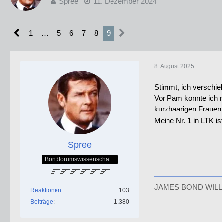
Spree
11. Dezember 2024
1
…
5
6
7
8
9
8. August 2025
Stimmt, ich verschie
Vor Pam konnte ich m
kurzhaarigen Frauen
Meine Nr. 1 in LTK i
Spree
Bondforumswissenschaftlicher Forscher & Mitglied der QOS-Splittergruppe
JAMES BOND WILL
Reaktionen
103
Beiträge
1.380