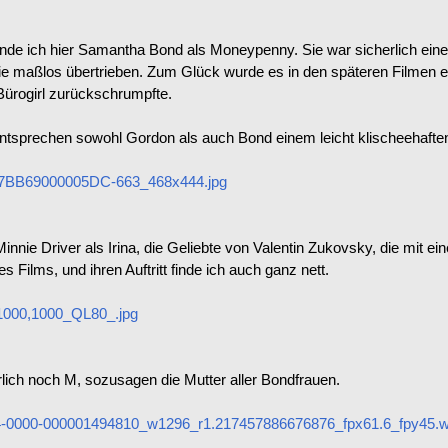
finde ich hier Samantha Bond als Moneypenny. Sie war sicherlich eine
ie maßlos übertrieben. Zum Glück wurde es in den späteren Filmen e
ürogirl zurückschrumpfte.
ntsprechen sowohl Gordon als auch Bond einem leicht klischeehaften
C7BB69000005DC-663_468x444.jpg
nnie Driver als Irina, die Geliebte von Valentin Zukovsky, die mit ei
s Films, und ihren Auftritt finde ich auch ganz nett.
000,1000_QL80_.jpg
rlich noch M, sozusagen die Mutter aller Bondfrauen.
4-0000-000001494810_w1296_r1.217457886676876_fpx61.6_fpy45.