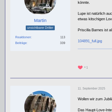
könnte.
Lupe ist natürlich a
etwas kitschigen Lov
Martin
unsichtbarer Dritter
Priscilla Barnes ist 
Reaktionen
113
104891_full.jpg
Beiträge
339
1
11. September 2025
Wollen wir zum Jubil
Das Haupt-Love-Inte