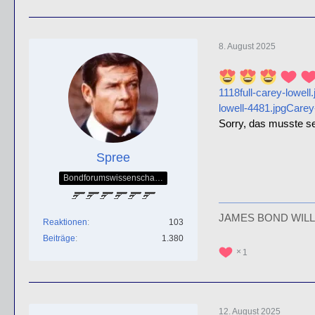
8. August 2025
1118full-carey-lowell.
lowell-4481.jpg
Carey
Sorry, das musste se
Spree
Bondforumswissenschaftlicher Forscher & Mitglied der QOS-Splittergruppe
JAMES BOND WILL
Reaktionen
103
Beiträge
1.380
1
12. August 2025