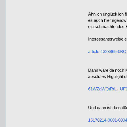
Ähnlich unglücklich 
es auch hier irgendw
ein schmachtendes B
Interessanterweise e
article-1323965-0B
Dann wäre da noch Mi
absolutes Highlight de
61WZgWQtRtL._UF1
Und dann ist da natü
15170214-0001-000