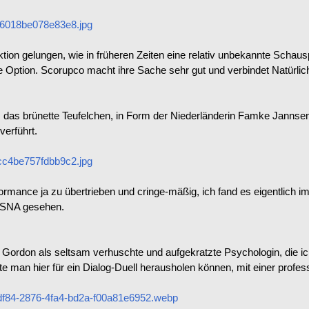
6018be078e83e8.jpg
ktion gelungen, wie in früheren Zeiten eine relativ unbekannte Schau
 Option. Scorupco macht ihre Sache sehr gut und verbindet Natürlich
das brünette Teufelchen, in Form der Niederländerin Famke Jannsen
verführt.
c4be757fdbb9c2.jpg
rformance ja zu übertrieben und cringe-mäßig, ich fand es eigentlic
NSNA gesehen.
rdon als seltsam verhuschte und aufgekratzte Psychologin, die ich w
tte man hier für ein Dialog-Duell herausholen können, mit einer profe
df84-2876-4fa4-bd2a-f00a81e6952.webp