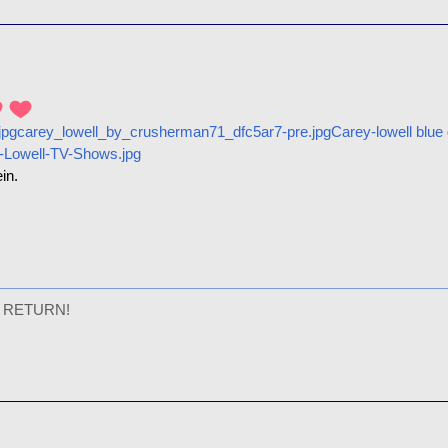
jpg
carey_lowell_by_crusherman71_dfc5ar7-pre.jpg
Carey-lowell blue
-Lowell-TV-Shows.jpg
in.
 RETURN!