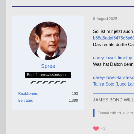
8. August 2025
So, ist mir jetzt auc
b58a5adaf5475c5a6
Das rechts dürfte Car
carey-lowell-timothy-
Was hat Dalton denn
Spree
Bondforumswissenschaftlicher Forscher & Mitglied der QOS-Splittergruppe
carey-lowell-talisa-so
Talisa Soto (Lupe La
Reaktionen
103
JAMES BOND WILL
Beiträge
1.380
Einmal editiert, zuletz
1