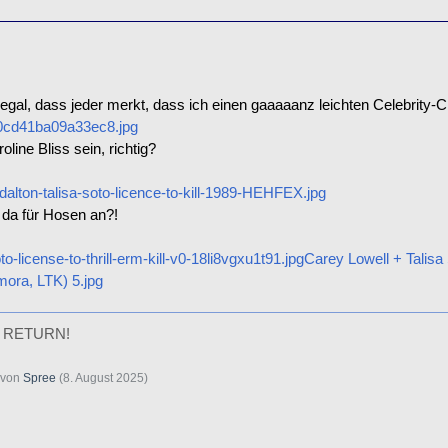
h egal, dass jeder merkt, dass ich einen gaaaaanz leichten Celebrity-C
0cd41ba09a33ec8.jpg
oline Bliss sein, richtig?
dalton-talisa-soto-licence-to-kill-1989-HEHFEX.jpg
 da für Hosen an?!
to-license-to-thrill-erm-kill-v0-18li8vgxu1t91.jpg
Carey Lowell + Talisa 
mora, LTK) 5.jpg
 RETURN!
t von
Spree
(
8. August 2025
)