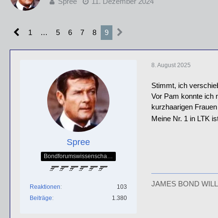
Spree
11. Dezember 2024
1
…
5
6
7
8
9
8. August 2025
Stimmt, ich verschie
Vor Pam konnte ich m
kurzhaarigen Frauen
Meine Nr. 1 in LTK i
Spree
Bondforumswissenschaftlicher Forscher & Mitglied der QOS-Splittergruppe
JAMES BOND WILL
Reaktionen
103
Beiträge
1.380