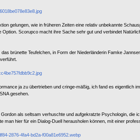
6018be078e83e8.jpg
ktion gelungen, wie in früheren Zeiten eine relativ unbekannte Schau
 Option. Scorupco macht ihre Sache sehr gut und verbindet Natürlich
das brünette Teufelchen, in Form der Niederländerin Famke Jannsen
verführt.
c4be757fdbb9c2.jpg
rformance ja zu übertrieben und cringe-mäßig, ich fand es eigentlic
NSNA gesehen.
rdon als seltsam verhuschte und aufgekratzte Psychologin, die ich w
tte man hier für ein Dialog-Duell herausholen können, mit einer profe
df84-2876-4fa4-bd2a-f00a81e6952.webp