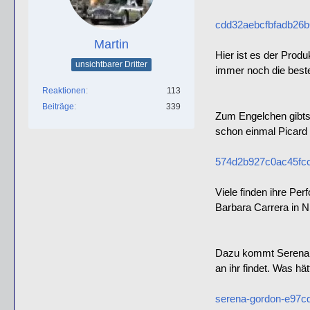
cdd32aebcfbfadb26b
Martin
Hier ist es der Produ
unsichtbarer Dritter
immer noch die beste
Reaktionen
113
Beiträge
339
Zum Engelchen gibts 
schon einmal Picard 
574d2b927c0ac45fcc
Viele finden ihre Pe
Barbara Carrera in 
Dazu kommt Serena Go
an ihr findet. Was hä
serena-gordon-e97c