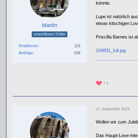
könnte.
Lupe ist natürlich a
etwas kitschigen Lov
Martin
unsichtbarer Dritter
Priscilla Barnes ist 
Reaktionen
113
104891_full.jpg
Beiträge
339
1
11. September 2025
Wollen wir zum Jubil
Das Haupt-Love-Inte