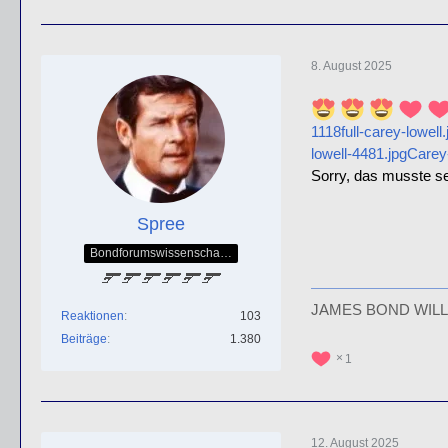
8. August 2025
1118full-carey-lowell.
lowell-4481.jpg
Carey
Sorry, das musste se
Spree
Bondforumswissenschaftlicher Forscher & Mitglied der QOS-Splittergruppe
JAMES BOND WILL
Reaktionen
103
Beiträge
1.380
1
12. August 2025