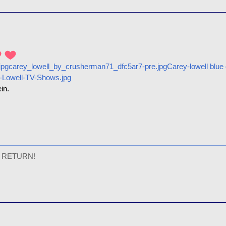
jpg
carey_lowell_by_crusherman71_dfc5ar7-pre.jpg
Carey-lowell blue
-Lowell-TV-Shows.jpg
in.
 RETURN!