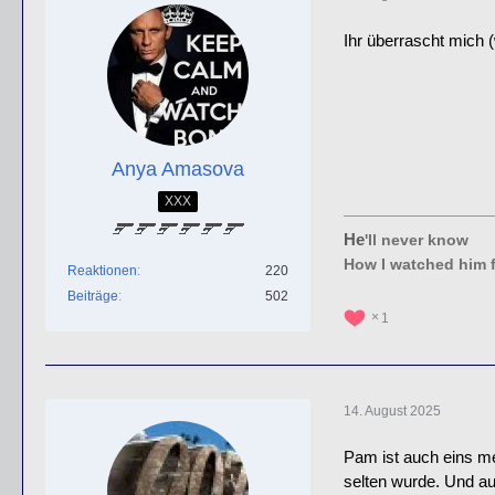
Ihr überrascht mich 
Anya Amasova
XXX
He
'll never know
How I watched him 
Reaktionen
220
Beiträge
502
1
14. August 2025
Pam ist auch eins me
selten wurde. Und au