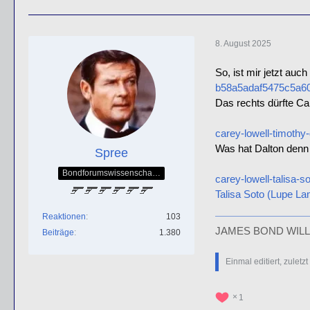
8. August 2025
So, ist mir jetzt auc
b58a5adaf5475c5a6
Das rechts dürfte Car
carey-lowell-timothy-
Was hat Dalton denn
Spree
Bondforumswissenschaftlicher Forscher & Mitglied der QOS-Splittergruppe
carey-lowell-talisa-so
Talisa Soto (Lupe La
Reaktionen
103
JAMES BOND WILL
Beiträge
1.380
Einmal editiert, zuletz
1