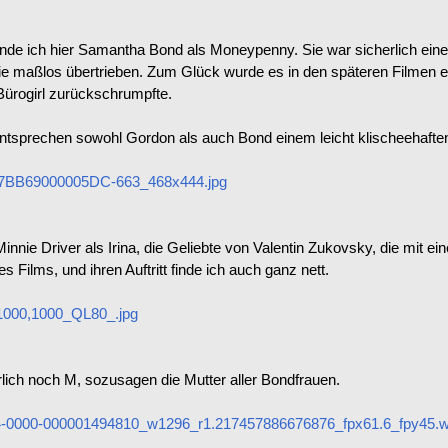
finde ich hier Samantha Bond als Moneypenny. Sie war sicherlich eine
ie maßlos übertrieben. Zum Glück wurde es in den späteren Filmen e
ürogirl zurückschrumpfte.
ntsprechen sowohl Gordon als auch Bond einem leicht klischeehaften
C7BB69000005DC-663_468x444.jpg
nnie Driver als Irina, die Geliebte von Valentin Zukovsky, die mit ei
s Films, und ihren Auftritt finde ich auch ganz nett.
000,1000_QL80_.jpg
rlich noch M, sozusagen die Mutter aller Bondfrauen.
4-0000-000001494810_w1296_r1.217457886676876_fpx61.6_fpy45.