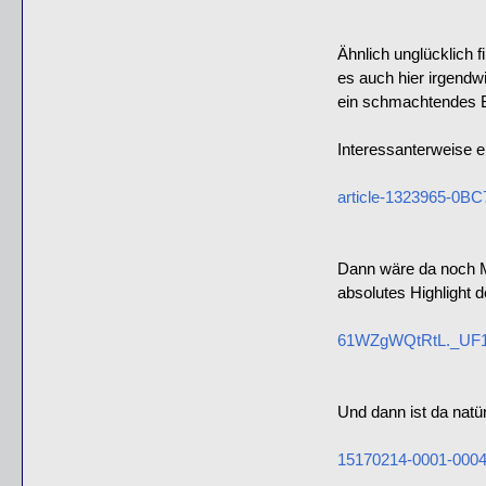
Ähnlich unglücklich 
es auch hier irgendw
ein schmachtendes B
Interessanterweise e
article-1323965-0B
Dann wäre da noch Mi
absolutes Highlight de
61WZgWQtRtL._UF1
Und dann ist da natü
15170214-0001-000