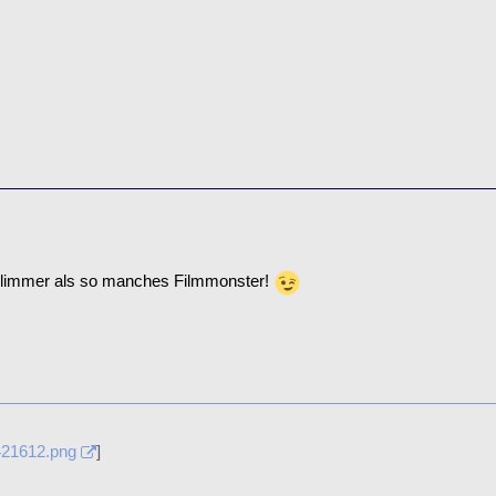
chlimmer als so manches Filmmonster!
421612.png
]