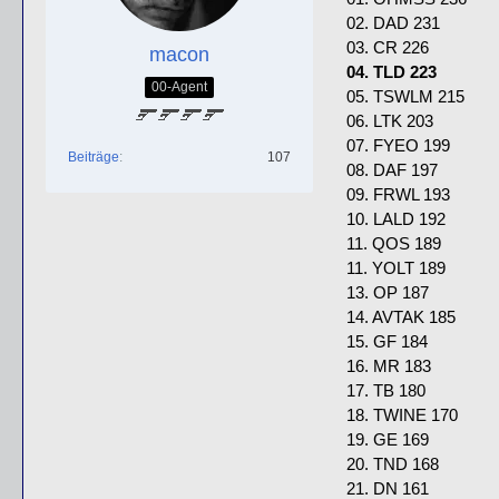
02. DAD 231
03. CR 226
macon
04. TLD 223
00-Agent
05. TSWLM 215
06. LTK 203
07. FYEO 199
Beiträge
107
08. DAF 197
09. FRWL 193
10. LALD 192
11. QOS 189
11. YOLT 189
13. OP 187
14. AVTAK 185
15. GF 184
16. MR 183
17. TB 180
18. TWINE 170
19. GE 169
20. TND 168
21. DN 161