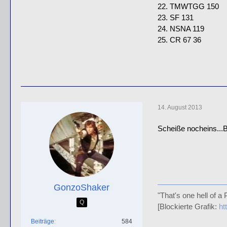
22. TMWTGG 150
23. SF 131
24. NSNA 119
25. CR 67 36
14. August 2013
Scheiße nocheins...
GonzoShaker
"That's one hell of a P
Q
[Blockierte Grafik:
ht
Beiträge
584