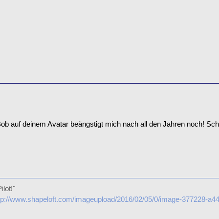
Bob auf deinem Avatar beängstigt mich nach all den Jahren noch! S
ilot!"
tp://www.shapeloft.com/imageupload/2016/02/05/0/image-377228-a4