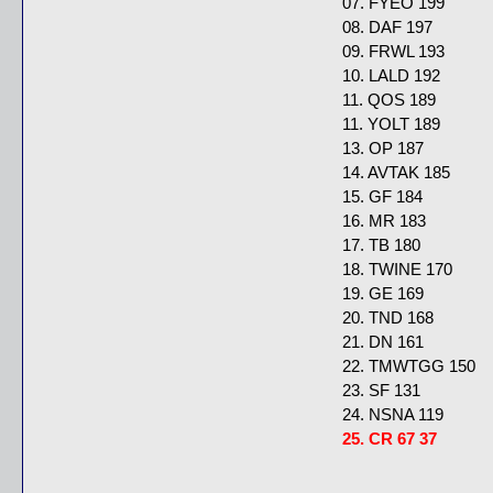
07. FYEO 199
08. DAF 197
09. FRWL 193
10. LALD 192
11. QOS 189
11. YOLT 189
13. OP 187
14. AVTAK 185
15. GF 184
16. MR 183
17. TB 180
18. TWINE 170
19. GE 169
20. TND 168
21. DN 161
22. TMWTGG 150
23. SF 131
24. NSNA 119
25. CR 67 37