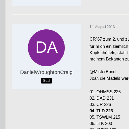
14. August 2013
CR´67 zum 2. und zum
für mich ein ziemlic
Kopfschütteln, statt
meinem Bekanten zu
@MisterBond
DanielWroughtonCraig
Joar, die Mädels wa
Gast
01. OHMSS 236
02. DAD 231
03. CR 226
04. TLD 223
05. TSWLM 215
06. LTK 203