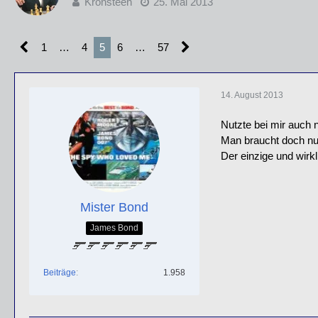
Kronsteen
25. Mai 2013
1
…
4
5
6
…
57
14. August 2013
Nutzte bei mir auch n
Man braucht doch nu
Der einzige und wirkl
Mister Bond
James Bond
Beiträge
1.958