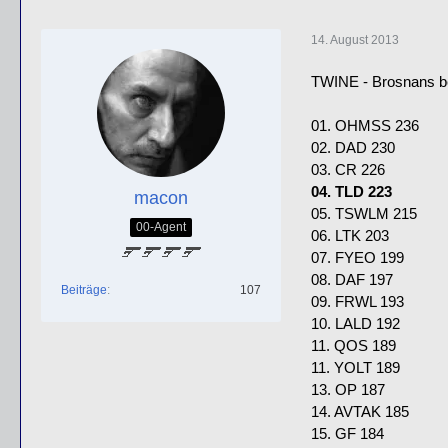
14. August 2013
TWINE - Brosnans best
01. OHMSS 236
02. DAD 230
03. CR 226
04. TLD 223
macon
05. TSWLM 215
00-Agent
06. LTK 203
07. FYEO 199
08. DAF 197
Beiträge
107
09. FRWL 193
10. LALD 192
11. QOS 189
11. YOLT 189
13. OP 187
14. AVTAK 185
15. GF 184