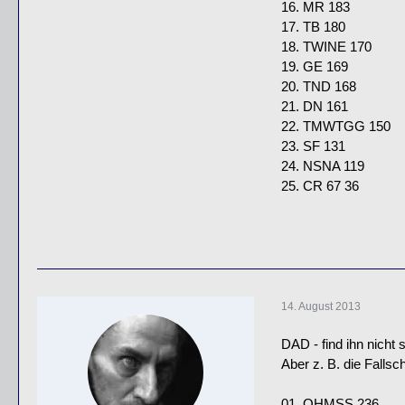
16. MR 183
17. TB 180
18. TWINE 170
19. GE 169
20. TND 168
21. DN 161
22. TMWTGG 150
23. SF 131
24. NSNA 119
25. CR 67 36
14. August 2013
DAD - find ihn nicht 
Aber z. B. die Fallsc
01. OHMSS 236