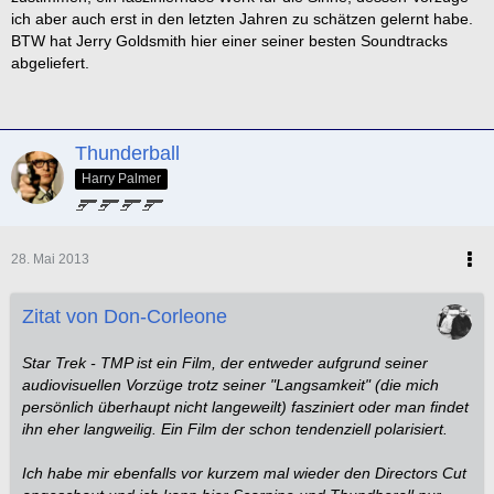
ich aber auch erst in den letzten Jahren zu schätzen gelernt habe.
Score
BTW hat Jerry Goldsmith hier einer seiner besten Soundtracks
abgeliefert.
1. The Motion Picture - Jerry Goldsmith
2. First Contact - Jerry Goldsmith
3. Insurrection - Jerry Goldsmith
Thunderball
Director
Harry Palmer
1. Nicolas Meyer
2. J.J. Abrams
3. Robert Wise
28. Mai 2013
Official Film-Poster
Zitat von Don-Corleone
1. Generations (Haupt-Plakat)
2. The Motion Picture (Haupt-Plakat)
Star Trek - TMP ist ein Film, der entweder aufgrund seiner
3. Generations (Teaser-Plakat)
audiovisuellen Vorzüge trotz seiner "Langsamkeit" (die mich
persönlich überhaupt nicht langeweilt) fasziniert oder man findet
Costume Design
ihn eher langweilig. Ein Film der schon tendenziell polarisiert.
1. Star Trek (2009) - Michael Kaplan
Ich habe mir ebenfalls vor kurzem mal wieder den Directors Cut
2. Nemesis - Bob Ringwood