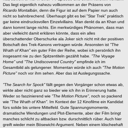
Das liegt eigentlich nahezu vollkommen an der Präsens von
Ricardo Montalbán
, denn die Figur ist auf dem Papier nun auch
nicht so bahnbrechend. Überhaupt gibt es bei "Star Trek" praktisch
gar keine eindrucksvollen Einzelvillains. Man denkt da an Khan und
dann kommt lange nichts. Ein merkwürdiges Phänomen, dass man
aber vielleicht damit erklären könnte, dass ein alles
überschattender Oberschurke ala Joker sich nicht mit der positiven
Botschaft des Trek-Kanons vertragen würde. Ansonsten ist
"The
Wrath of Khan"
ein guter Film der Reihe, wobei ich persönlich ihn
insgesamt nie zu den Spitzentiteln gezählt habe.
"The Voyage
Home"
und
"The Undiscovered Country"
empfinde ich im
Gesamtbild als gelungener. Momentan würde ich auch
"The Motion
Picture"
noch vor ihm sehen. Aber das ist Auslegungssache.
"The Search for Spock"
fällt gegen den Vorgänger schon etwas ab,
wirkte aber nicht ganz so bieder wie ich ihn in Erinnerung hatte.
Weder so faszinierend wie
"The Motion Picture"
, noch so packend
wie
"The Wrath of Khan"
. Im Kontext der 12 Kinofilme ein Kandidat
fürs solide bis untere Mittelfeld. Gute Spannungsmomente,
dramatische Wendungen und Plot-Elemente, aber der Film bringt
manches schlicht zu altbacken bzw. durschnittlich rüber. Auch hier
greift wieder mein Bösewicht-Argument. Neben einem klischeehaft