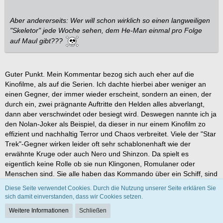
Aber andererseits: Wer will schon wirklich so einen langweiligen
"Skeletor" jede Woche sehen, dem He-Man einmal pro Folge
auf Maul gibt???
Guter Punkt. Mein Kommentar bezog sich auch eher auf die
Kinofilme, als auf die Serien. Ich dachte hierbei aber weniger an
einen Gegner, der immer wieder erscheint, sondern an einen, der
durch ein, zwei prägnante Auftritte den Helden alles abverlangt,
dann aber verschwindet oder besiegt wird. Deswegen nannte ich ja
den Nolan-Joker als Beispiel, da dieser in nur einem Kinofilm zo
effizient und nachhaltig Terror und Chaos verbreitet. Viele der "Star
Trek"-Gegner wirken leider oft sehr schablonenhaft wie der
erwähnte Kruge oder auch Nero und Shinzon. Da spielt es
eigentlich keine Rolle ob sie nun Klingonen, Romulaner oder
Menschen sind. Sie alle haben das Kommando über ein Schiff, sind
böse, kreuzen den Weg der Enterprise und müssen im Gefecht
Diese Seite verwendet Cookies. Durch die Nutzung unserer Seite erklären Sie
besiegt werden. Das läuft aber leider fast immer gleich ab.
sich damit einverstanden, dass wir Cookies setzen.
Weitere Informationen
Schließen
Bezüglich Q und der Borg-Königin würde ich dir zustimmen: Beides