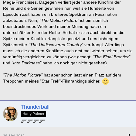
schlechtes Signal werte, das der eingeschlagenen Franchise-
Mega-Franchises. Dagegen verliert jeder andere Kinofilm der
Weg 'nur alle 4 Jahre ein Film und dafür ein Mega-Budget' nicht
Reihe und die Serien gewinnen nur, weil sie Hunderte von
wirklich mit einem so großen Erfolg gekrönt wird, wie das Studio
Episoden Zeit haben ein breiteres Spektrum an Faszination
sich das wünscht. In Deutschland läuft der Film allerdings bisher
aufzubauen. Nein,
"The Motion Picture"
ist ein ziemlich
recht ordentlich - trotz dem unverschämten 3D-Zwang in vielen
beeindruckendes Werk und meiner Meinung nach ein
Städten. Ich bin gespannt wie der Film sich weiterhin an der
unterschätzter Film der Reihe. So hat er sich auch direkt an die
Kasse schlägt, denn davon hängt nunmal wie so oft die Zukunft
Spitze meiner Kinofilm-Rangliste gesetzt und des bisherigen
der Serie ab...
Spitzenreiter
"The Undiscovered Country"
verdrängt. Allerdings
muss ich die anderen Kinofilme auch erst mal wieder sehen, um sie
vernünftig vergleichen zu können (wie gesagt:
"The Final Frontier"
Zum Schluß hier noch ein
'Into Darkness'
-Update meiner
und
"Into Darkness"
habe ich noch gar nicht gesehen).
persönlichen Franchise-Rangliste:
"The Motion Picture"
hat aber schon jetzt einen Platz auf dem
Treppchen meines "Star Trek"-Filmrankings sicher.
TV-Serien
1. The Next Generation
2. The Original Series
Thunderball
3. Enterprise
Harry Palmer
4. Voyager
5. Deep Space Nine
Kinofilme