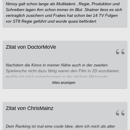
Nimoy galt schon lange als Multitalent...Regie, Produktion und
Schreiben lagen ihm schon immer im Blut. Shatner liess es sich
vertraglich zusichern und Frakes hat schon bei 14 TV Folgen
vor ST8 Regie geführt und wurde quasi befördert.
Zitat von DoctorMoVe
Nachdem die Kinos in meiner Nähe auch in der zweiten
Spielwoche nicht dazu fähig waren den Film in 2D anzubieten,
mußte ich mich notgedrungen in die nächste Metropole
aufmachen um in den Genuß der einzig 'normalen'
Alles anzeigen
Filmprojektion meiner ganzen Region zu kommen.
Genau wie neue Bondfilme, sind neue
Star Trek
-Filme für mich
eine hoch-emotionale, geradezu verwirrende Angelegenheit, bei
Zitat von ChrisMainz
der es mir schwer fällt, schon nach der ersten Begutachtung
sofort eine klare Wertung abzugeben. Zu sehr sind alle
bisherigen Werke des jeweiligen Lieblings-Franchise bereits im
Dein Ranking ist mal eine coole Idee, dem ich mich als alter
Unterbewußtsein verankert, so daß man sie quasi als