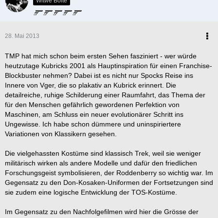
Witwe Bolte
1. Course: Oblivion (Endstation : Vergessenheit)
2. Blink of an Eye (Es geschah in einem Augenblick)
3. Unimatrix Zero -
Doppelfolge
28. Mai 2013
TV-Episodes - Enterprise
TMP hat mich schon beim ersten Sehen fasziniert - wer würde
1. Borderland - Cold Station 12 - The Augments -
Trilogie
heutzutage Kubricks 2001 als Hauptinspiration für einen Franchise-
2. The Forge - Awakening - Kir'Shara -
Trilogie
Blockbuster nehmen? Dabei ist es nicht nur Spocks Reise ins
3. Babel - United - The Aenar -
Trilogie
Innere von Vger, die so plakativ an Kubrick erinnert. Die
detailreiche, ruhige Schilderung einer Raumfahrt, das Thema der
TV-Staffel
für den Menschen gefährlich gewordenen Perfektion von
Maschinen, am Schluss ein neuer evolutionärer Schritt ins
1. Enterpise -Season 4
Ungewisse. Ich habe schon dümmere und uninspiriertere
2. The Original Series - Season 1
Variationen von Klassikern gesehen.
3. The Next Generation - Season 6
Die vielgehassten Kostüme sind klassisch Trek, weil sie weniger
Opening Sequence
militärisch wirken als andere Modelle und dafür den friedlichen
Forschungsgeist symbolisieren, der Roddenberry so wichtig war. Im
1. Star Trek Into Darkness -
"We must maintain the Prime
Gegensatz zu den Don-Kosaken-Uniformen der Fortsetzungen sind
Directive..."
sie zudem eine logische Entwicklung der TOS-Kostüme.
2. Star Trek (2009) -
"Tiberius ? You kidding me ? No, that's the
worst. Let's name him after your dad. Let's call him Jim. "
Im Gegensatz zu den Nachfolgefilmen wird hier die Grösse der
3. The Undiscovered Country -
"An Incident !?"