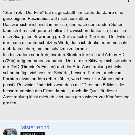
28. Mai 2013
1. The Undiscovered Country
"Star Trek - Der Film" hat es geschafft, im Laufe der Jahre eine
2. The Voyage Home
ganz eigene Faszination auf mich auszuüben.
3. Star Trek
Das war sicherlich nicht immer so, und nach dem ersten Sehen
4. The Motion Picture
fand ich ihn nicht gerade brilliant. Inzwischen denke ich, dass ich
5. The Wrath of Khan
mich Scarpines Bewertung großteils anschließen kann. Der Film ist
6. Star Trek Into Darkness
durchaus ein unterschätztes Werk, doch ich denke, man muss ihn
7. First Contact
mehrfach sehen, um ihn schätzen zu lernen.
8. Generations
Ich bin zudem sehr froh, mir den Streifen kürzlich auf Arte in HD
9. The Search for Spock
(720p) aufgenommen zu haben. Der direkte Bildvergleich zwischen
10. Nemesis
der DVD (Director's Edition) und der Arte-Ausstrahlung ist teils
11. Insurrection
schon heftig...viel bessere Schärfe, bessere Farben, auch vom
12. The Final Frontier
Farbton etwas anders (eher kühler, was besser zur Atmosphäre
passt). Prinzipiell finde ich zwar, dass die "Director's Edition" die
Die besten Charaktere
bessere Version des Films darstellt, doch die Qualität dieser
Ausstrahlung lässt mich ab jetzt auch gern wieder zur Kinofassung
1. Jean-Luc Picard
greifen.
2. Mr. Spock
3. Data
Der beste Captain
Mister Bond
James Bond