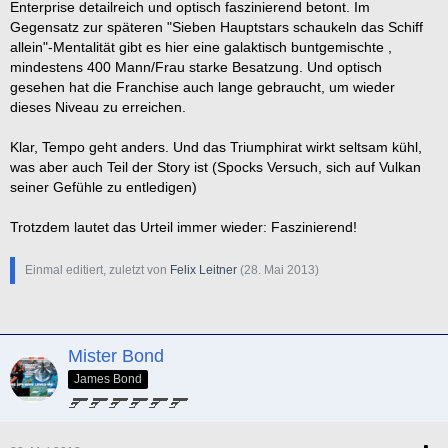
Enterprise detailreich und optisch faszinierend betont. Im
Gegensatz zur späteren "Sieben Hauptstars schaukeln das Schiff
Leaving Dock Sequence
allein"-Mentalität gibt es hier eine galaktisch buntgemischte ,
mindestens 400 Mann/Frau starke Besatzung. Und optisch
1. The Motion Picture -
"Take us out."
gesehen hat die Franchise auch lange gebraucht, um wieder
2. The Search for Spock -
"The doors, Mr. Scott !"
dieses Niveau zu erreichen.
3. Star Trek (2009) -
"Punch it !"
Klar, Tempo geht anders. Und das Triumphirat wirkt seltsam kühl,
Space Battle Sequence
was aber auch Teil der Story ist (Spocks Versuch, sich auf Vulkan
seiner Gefühle zu entledigen)
1. NCC 1701 im Kampf gegen die U.S.S.-Reliant im Mutara-
Nebel (The Wrath of Khan)
Trotzdem lautet das Urteil immer wieder: Faszinierend!
2. NCC 1701-A im Kampf mit dem getarnten Bird of Prey über
Camp Khitomer in The Undiscovered Country
Einmal editiert, zuletzt von
Felix Leitner
(
28. Mai 2013
)
3. U.S.S. Kelvin im aussichtslosen Kampf gegen die Narada in
Abram's ersten Film
End Sequence
Mister Bond
1. Star Trek - The Next Generation (Final Episode: All Good
James Bond
Things) -
"And the sky's the limit."
2. The Undiscovered Country -
"Second star to the right and
straight on 'til morning."