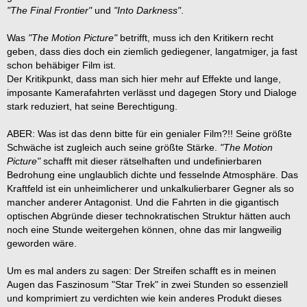
2. NCC 1701-A im Kampf mit dem getarnten Bird of Prey über
Aber ich kann mich gleichzeitig des Eindrucks nicht erwehren,
"The Final Frontier"
und
"Into Darkness"
.
vierte Staffel)
Camp Khitomer in The Undiscovered Country
das man dem zweiten Film nun doch anmerkt, das Abram's
Star
3. U.S.S. Kelvin im aussichtslosen Kampf gegen die Narada in
Wars
eigentlich doch besser liegen wird als
Star Trek
. Seinen
Was
"The Motion Picture"
betrifft, muss ich den Kritikern recht
Am Ende möchte ich es mir jedoch nicht nehmen lassen und
Abram's ersten Film
zweiten
Star Trek
-Film empfinde ich nach dem ersten
geben, dass dies doch ein ziemlich gediegener, langatmiger, ja fast
nenne nachfolgend meinen Lieblingscharakter im gesamten ST-
Begutachten nicht als kreative Steigerung zum ersten Werk -
schon behäbiger Film ist.
Universum:
End Sequence
etwas was meiner Meinung nach Regisseuren wie Meyer und
Der Kritikpunkt, dass man sich hier mehr auf Effekte und lange,
Nimoy, die sich übrigens nicht so herablassend über die
imposante Kamerafahrten verlässt und dagegen Story und Dialoge
Dr. Leonard McCoy alias DeForest Kelley (wie ich hörte und las,
1. Star Trek - The Next Generation (Final Episode: All Good
Arbeiten ihrer Vorgänger äußerten, mit ihren jeweils zweiten
stark reduziert, hat seine Berechtigung.
wohl der gütigste Mensch, den es jemals auf Erden gab).
Things) - "And the sky's the limit."
Franchise-Beiträgen gelungen ist - auch wenn das mit Meyer
2. The Undiscovered Country - "Second star to the right and
sicher viele Khan-Fans nicht so sehen.
ABER: Was ist das denn bitte für ein genialer Film?!! Seine größte
straight on 'til morning."
Wobei ich denke das der Hauptgrund warum
'Star Trek Into
Schwäche ist zugleich auch seine größte Stärke.
"The Motion
3. The Voyage Home - "My friends... We've come home."
Darkness'
mich beim ersten Schauen jetzt nicht vollkommen
Picture"
schafft mit dieser rätselhaften und undefinierbaren
überwältigt hat, gar nicht mal in erster Linie Abrams geschuldet
Bedrohung eine unglaublich dichte und fesselnde Atmosphäre. Das
In vielem sind wir eine Meinung!
ist, sondern vielmehr den Drehbuchautoren, die man beim
Kraftfeld ist ein unheimlicherer und unkalkulierbarer Gegner als so
letzten Werk schon kritisieren konnte und von denen ich mir
mancher anderer Antagonist. Und die Fahrten in die gigantisch
beim nächsten Mal bitte mehr Originalität und einen Tick mehr
optischen Abgründe dieser technokratischen Struktur hätten auch
Tiefgang wünsche.
noch eine Stunde weitergehen können, ohne das mir langweilig
geworden wäre.
Trotz 3D-Preisen liegt das nicht-inflationsberücksichtigte US-
Einspielergbnis von
Star Trek Into Darkness
mit $84,1 Mio. in 4
Um es mal anders zu sagen: Der Streifen schafft es in meinen
Tagen
unter
dem des Vorgängers ($86,7 Mio. in 4 Tagen)
Augen das Faszinosum "Star Trek" in zwei Stunden so essenziell
(Quelle:
BoxOfficeMojo
), was ich erstmal als überraschend
und komprimiert zu verdichten wie kein anderes Produkt dieses