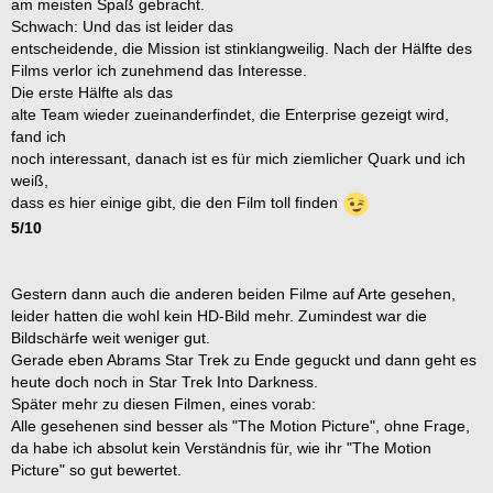
am meisten Spaß gebracht.
Schwach: Und das ist leider das
1. Seven of Nine, tertiäres Attribut von Unimatrix 01
entscheidende, die Mission ist stinklangweilig. Nach der Hälfte des
2. Lieutenant Nyota Uhura (Narada-Kelvin-Zeitlinie)
Films verlor ich zunehmend das Interesse.
3. Tonia Barrows (Emily Banks in der TOS-Folge 'Shore Leave')
Die erste Hälfte als das
alte Team wieder zueinanderfindet, die Enterprise gezeigt wird,
Das beste Schiff
fand ich
noch interessant, danach ist es für mich ziemlicher Quark und ich
1. Enterprise NCC 1701 D - Galaxy Klasse
weiß,
2. Enterprise NCC 1701 - Constitution-Klasse (nach den
dass es hier einige gibt, die den Film toll finden
Umbaumaßnahmen 2272)
5/10
3. Enterprise NCC 1701 (Narada-Kelvin-Zeitlinie)
Die interessanteste Spezies
Gestern dann auch die anderen beiden Filme auf Arte gesehen,
leider hatten die wohl kein HD-Bild mehr. Zumindest war die
1. Vulkanier
Bildschärfe weit weniger gut.
2. Trill
Gerade eben Abrams Star Trek zu Ende geguckt und dann geht es
3. Menschen
heute doch noch in Star Trek Into Darkness.
Später mehr zu diesen Filmen, eines vorab:
Der beste Gegner
Alle gesehenen sind besser als "The Motion Picture", ohne Frage,
da habe ich absolut kein Verständnis für, wie ihr "The Motion
1. Die Menschheit (The Voyage Home)
Picture" so gut bewertet.
2. V'Ger (The Motion Picture)