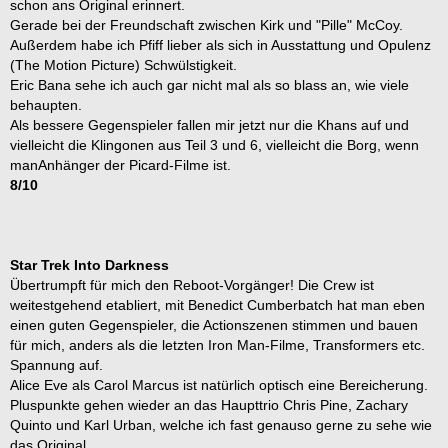
schon ans Original erinnert.
Gerade bei der Freundschaft zwischen Kirk und "Pille" McCoy.
Außerdem habe ich Pfiff lieber als sich in Ausstattung und Opulenz
(The Motion Picture) Schwülstigkeit.
Eric Bana sehe ich auch gar nicht mal als so blass an, wie viele
behaupten.
Als bessere Gegenspieler fallen mir jetzt nur die Khans auf und
vielleicht die Klingonen aus Teil 3 und 6, vielleicht die Borg, wenn
manAnhänger der Picard-Filme ist.
8/10
Star Trek Into Darkness
Übertrumpft für mich den Reboot-Vorgänger! Die Crew ist
weitestgehend etabliert, mit Benedict Cumberbatch hat man eben
einen guten Gegenspieler, die Actionszenen stimmen und bauen
für mich, anders als die letzten Iron Man-Filme, Transformers etc.
Spannung auf.
Alice Eve als Carol Marcus ist natürlich optisch eine Bereicherung.
Pluspunkte gehen wieder an das Haupttrio Chris Pine, Zachary
Quinto und Karl Urban, welche ich fast genauso gerne zu sehe wie
das Original.