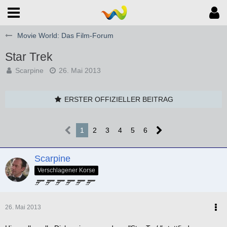
Movie World: Das Film-Forum
Star Trek
Scarpine
26. Mai 2013
ERSTER OFFIZIELLER BEITRAG
1
2
3
4
5
6
Scarpine
Verschlagener Korse
26. Mai 2013