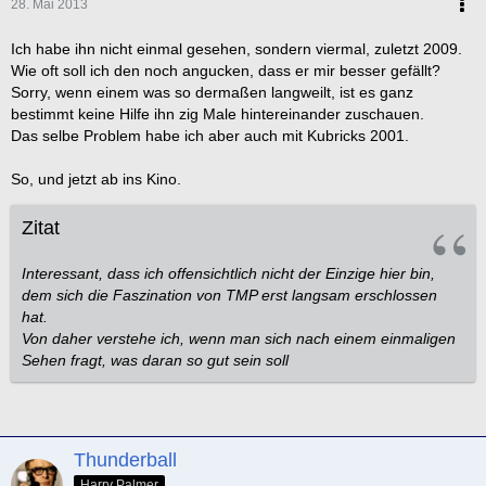
28. Mai 2013
3. The Voyage Home -
"My friends... We've come home."
Ich habe ihn nicht einmal gesehen, sondern viermal, zuletzt 2009.
[size=3]To boldly go...[/size]
[br][br]
Wie oft soll ich den noch angucken, dass er mir besser gefällt?
Sorry, wenn einem was so dermaßen langweilt, ist es ganz
bestimmt keine Hilfe ihn zig Male hintereinander zuschauen.
Das selbe Problem habe ich aber auch mit Kubricks 2001.
So, und jetzt ab ins Kino.
Zitat
Interessant, dass ich offensichtlich nicht der Einzige hier bin,
dem sich die Faszination von TMP erst langsam erschlossen
hat.
Von daher verstehe ich, wenn man sich nach einem einmaligen
Sehen fragt, was daran so gut sein soll
Thunderball
Harry Palmer