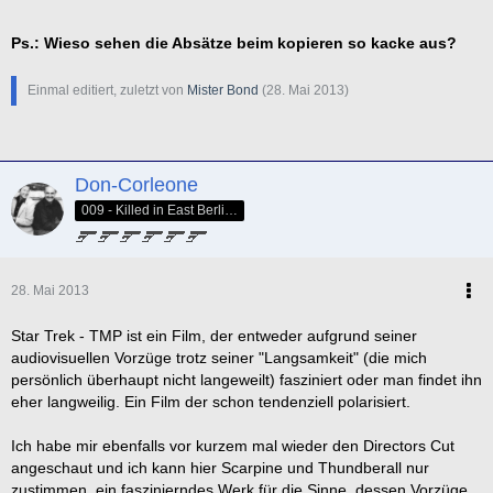
3. Borg
Ps.: Wieso sehen die Absätze beim kopieren so kacke aus?
Die beste Anomalie
Einmal editiert, zuletzt von
Mister Bond
(
28. Mai 2013
)
1. Quantenspalt (TNG: Parallelen)
2. Bayoranisches Wurmloch (DS9)
3. Nexus (denn das "Raubtier" hat dort keine Zähne...)
Don-Corleone
Production Design
009 - Killed in East Berlin - Dressed as a clown with a fake Faberge egg in my hand
1. Andrew Probert's Design der Enterprise-D für 'The Next
Generation' (1987)
2. Walter M. Jefferies's Design der Enterprise für die Original-
28. Mai 2013
TV-Serie (1966)
3. Andrew Pobert's Design der Enterprise für 'The Motion
Star Trek - TMP ist ein Film, der entweder aufgrund seiner
Picture' (1979)
audiovisuellen Vorzüge trotz seiner "Langsamkeit" (die mich
persönlich überhaupt nicht langeweilt) fasziniert oder man findet ihn
Title Theme
eher langweilig. Ein Film der schon tendenziell polarisiert.
1. The Original Series - Alexander Courage
Ich habe mir ebenfalls vor kurzem mal wieder den Directors Cut
2. The Motion Picture - Jerry Goldsmith
angeschaut und ich kann hier Scarpine und Thundberall nur
3. Voyager - Jerry Goldsmith
zustimmen, ein faszinierndes Werk für die Sinne, dessen Vorzüge