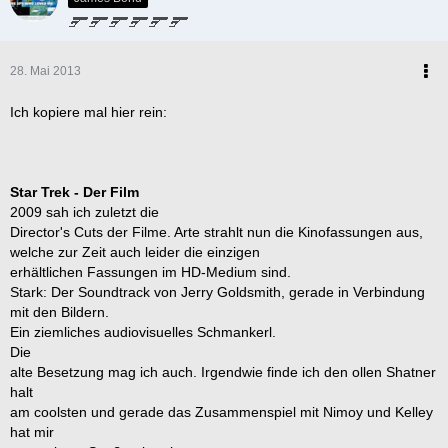
1. Jean-Luc Picard
2. Jonathan Archer
3. James Tiberius Kirk
28. Mai 2013
Der beste erste Offizier
Ich kopiere mal hier rein:
1. Mr. Spock
2. Commander William T. Riker
3. Subcommander T'Pol
Star Trek - Der Film
Der beste Doktor
2009 sah ich zuletzt die
Director's Cuts der Filme. Arte strahlt nun die Kinofassungen aus,
1. Leonard McCoy
welche zur Zeit auch leider die einzigen
2. Medizinisch-holografisches Notfallprogramm
erhältlichen Fassungen im HD-Medium sind.
3. Phlox
Stark: Der Soundtrack von Jerry Goldsmith, gerade in Verbindung
mit den Bildern.
Der beste Chef-Ingenieur
Ein ziemliches audiovisuelles Schmankerl.
Die
1. Montgomery Scott
alte Besetzung mag ich auch. Irgendwie finde ich den ollen Shatner
2. Miles Edward O’Brien
halt
3. B’Elanna Torres
am coolsten und gerade das Zusammenspiel mit Nimoy und Kelley
hat mir
Die schönsten Frauen