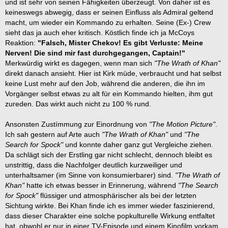
und ist sehr von seinen Fähigkeiten überzeugt. Von daher ist es
keineswegs abwegig, dass er seinen Einfluss als Admiral geltend
macht, um wieder ein Kommando zu erhalten. Seine (Ex-) Crew
sieht das ja auch eher kritisch. Köstlich finde ich ja McCoys
Reaktion:
"Falsch, Mister Chekov! Es gibt Verluste: Meine
Nerven! Die sind mir fast durchgegangen, Captain!"
Merkwürdig wirkt es dagegen, wenn man sich
"The Wrath of Khan"
direkt danach ansieht. Hier ist Kirk müde, verbraucht und hat selbst
keine Lust mehr auf den Job, während die anderen, die ihn im
Vorgänger selbst etwas zu alt für ein Kommando hielten, ihm gut
zureden. Das wirkt auch nicht zu 100 % rund.
Ansonsten Zustímmung zur Einordnung von
"The Motion Picture"
.
Ich sah gestern auf Arte auch
"The Wrath of Khan"
und
"The
Search for Spock"
und konnte daher ganz gut Vergleiche ziehen.
Da schlägt sich der Erstling gar nicht schlecht, dennoch bleibt es
unstrittig, dass die Nachfolger deutlich kurzweiliger und
unterhaltsamer (im Sinne von konsumierbarer) sind.
"The Wrath of
Khan"
hatte ich etwas besser in Erinnerung, während
"The Search
for Spock"
flüssiger und atmosphärischer als bei der letzten
Sichtung wirkte. Bei Khan finde ich es immer wieder faszinierend,
dass dieser Charakter eine solche popkulturelle Wirkung entfaltet
hat, obwohl er nur in einer TV-Episode und einem Kinofilm vorkam.