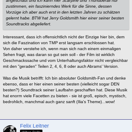
angeschaut und ich kann hier Scarpine und Thundberall nur
3. First Contact - Deborah Everton
zustimmen, ein faszinierndes Werk für die Sinne, dessen
Vorzüge ich aber auch erst in den letzten Jahren zu schätzen
TV-Episodes - The Original Series
gelernt habe. BTW hat Jerry Goldsmith hier einer seiner besten
Soundtracks abgeliefert.
1. The City on the Edge of Forever (Griff in die Geschichte)
2. The Naked Time (Implosion in der Spirale)
Interessant, dass ich offensichtlich nicht der Einzige hier bin, dem
3. Space Seed (Der schlafende Tiger)
sich die Faszination von TMP erst langsam erschlossen hat.
Von daher verstehe ich, wenn man sich nach einem einmaligen
TV-Episodes - The Next Generation
Sehen fragt, was daran so gut sein soll - der Film ist wirklich
Geschmackssache und vom Unterhaltungsfaktor nicht vergleichbar
1. The Inner Light (Das zweite Leben)
mit den "geraden" Teilen 2, 4, 6, 8 oder auch Abrams' Version.
2. All Good Things (Gestern, Heute, Morgen) -
Doppelfolge
3. Data's Day (Data's Tag)
Was die Musik betrifft: Ich bin absoluter Goldsmith-Fan und denke
ebenso, dass er hier einen seiner besten (vielleicht sogar DEN
TV-Episodes - Deep Space Nine
besten?) Soundtrack seiner Laufbahn geschaffen hat. Diese Musik
hat enorm viele Facetten zu bieten - sie ist groß, episch, mystisch,
1. Far Beyond the Stars (Jenseits der Sterne)
bedrohlich, manchmal auch ganz sanft (Ilia's Theme)...wow!
2. Doctor Bashir, I Presume? (Dr. Bashirs Geheimnis)
3. Children of Time (Kinder der Zeit)
TV-Episodes - Voyager
Felix Leitner