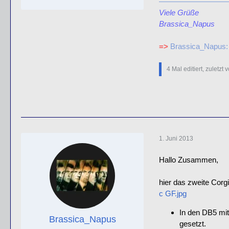
Viele Grüße
Brassica_Napus
=>
Brassica_Napus:
4 Mal editiert, zuletzt 
1. Juni 2013
Hallo Zusammen,
hier das zweite Corgi
c GF.jpg
In den DB5 mit
Brassica_Napus
gesetzt.