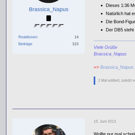
Dieses 1:36 Mo
Brassica_Napus
Natürlich hat 
.
Die Bond-Figur
Der DB5 steht 
Reaktionen
14
Beiträge
315
Viele Grüße
Brassica_Napus
=>
Brassica_Napus:
2 Mal editiert, zuletzt 
15. Juni 2013
Wollte nur mal schre