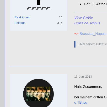
.
Der GF Aston M
Reaktionen
14
Viele Grüße
Brassica_Napus
Beiträge
315
=>
Brassica_Napus:
3 Mal editiert, zuletzt 
13. Juni 2013
Hallo Zusammen,
bei meinem dritten C
d TB.jpg