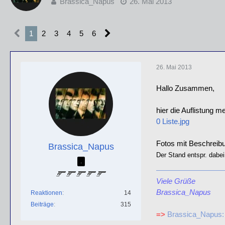
Brassica_Napus
26. Mai 2013
1
2
3
4
5
6
26. Mai 2013
Hallo Zusammen,
hier die Auflistung m
0 Liste.jpg
Fotos mit Beschreibun
Brassica_Napus
Der Stand entspr. dabei
.
Viele Grüße
Brassica_Napus
Reaktionen
14
Beiträge
315
=>
Brassica_Napus: