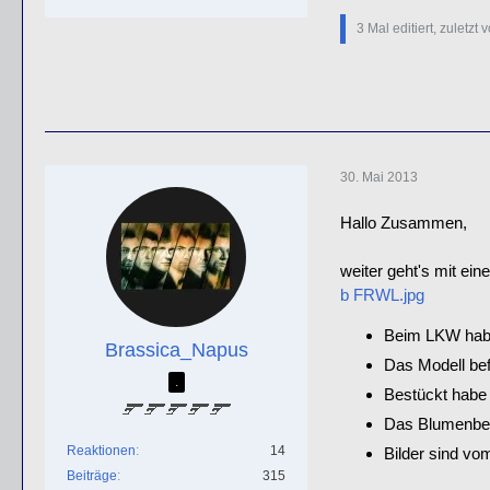
3 Mal editiert, zuletzt 
30. Mai 2013
Hallo Zusammen,
weiter geht's mit e
b FRWL.jpg
Beim LKW habe
Brassica_Napus
Das Modell bef
.
Bestückt habe 
Das Blumenbett
Reaktionen
14
Bilder sind vo
Beiträge
315