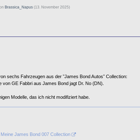
von
Brassica_Napus
(
13. November 2025
)
 von sechs Fahrzeugen a
us der "James Bond Autos" C
ollection:
 von GE Fabbri aus James Bond jagt Dr. No (DN).
igen Modelle, das ich nicht modifiziert habe.
 Meine James Bond 007 Collection