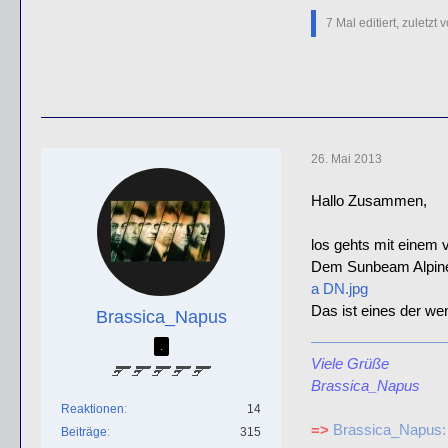
7 Mal editiert, zuletzt 
26. Mai 2013
Hallo Zusammen,
los gehts mit einem
Dem Sunbeam Alpine
a DN.jpg
Das ist eines der wen
Brassica_Napus
.
Viele Grüße
Brassica_Napus
Reaktionen
14
=>
Brassica_Napus:
Beiträge
315