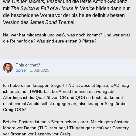
wie
Dinner Jackets, Vesper
und die letzte Action-Sequenz
mit
The Switch & Fall of a House in Venice
bilden dann nur
die bescheidene Vorhut vor der bis heute definitiv besten
Version des
James Bond Theme
!
Na, wer hat mitgezählt und weiß, was noch kommt? Und wer errät
die Reihenfolge? Was sind eure ersten 3 Plätze?
This or that?
Spree
1. Juli 2025
Ich habe einen knappen Sieger! TND ist absolut Spitze, DAD mag
ich auch, nur TWINE fällt bei Arnold für mich ein wenig ab!
Allerdings ist die Qualität von CR und QOS so hoch, da kommt
nicht einmal Arnold selbst dagegen an, also knapper Sieg für die
Craig-OSTs!
Bei den Postern ist mein Sieger schon klarer: Mit einigem Abstand
Moore vor Dalton (TLD ist super, LTK geht gar nicht) vor Connery,
vor Brosnan vor Lazenby vor Craig.