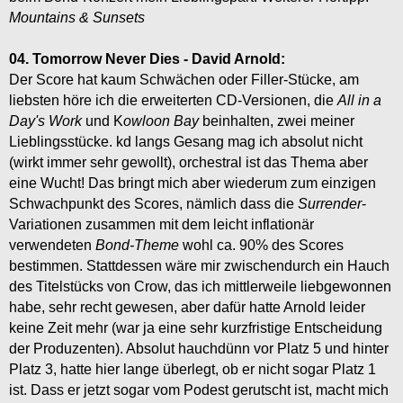
Mountains & Sunsets
04. Tomorrow Never Dies - David Arnold:
Der Score hat kaum Schwächen oder Filler-Stücke, am
liebsten höre ich die erweiterten CD-Versionen, die
All in a
Day's Work
und K
owloon Bay
beinhalten, zwei meiner
Lieblingsstücke. kd langs Gesang mag ich absolut nicht
(wirkt immer sehr gewollt), orchestral ist das Thema aber
eine Wucht! Das bringt mich aber wiederum zum einzigen
Schwachpunkt des Scores, nämlich dass die
Surrender
-
Variationen zusammen mit dem leicht inflationär
verwendeten
Bond-Theme
wohl ca. 90% des Scores
bestimmen. Stattdessen wäre mir zwischendurch ein Hauch
des Titelstücks von Crow, das ich mittlerweile liebgewonnen
habe, sehr recht gewesen, aber dafür hatte Arnold leider
keine Zeit mehr (war ja eine sehr kurzfristige Entscheidung
der Produzenten). Absolut hauchdünn vor Platz 5 und hinter
Platz 3, hatte hier lange überlegt, ob er nicht sogar Platz 1
ist. Dass er jetzt sogar vom Podest gerutscht ist, macht mich