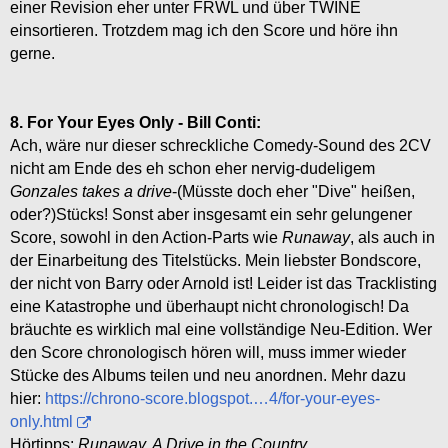
einer Revision eher unter FRWL und über TWINE
einsortieren. Trotzdem mag ich den Score und höre ihn
gerne.
8. For Your Eyes Only - Bill Conti:
Ach, wäre nur dieser schreckliche Comedy-Sound des 2CV
nicht am Ende des eh schon eher nervig-dudeligem
Gonzales takes a drive
-(Müsste doch eher "Dive" heißen,
oder?)Stücks! Sonst aber insgesamt ein sehr gelungener
Score, sowohl in den Action-Parts wie
Runaway
, als auch in
der Einarbeitung des Titelstücks. Mein liebster Bondscore,
der nicht von Barry oder Arnold ist! Leider ist das Tracklisting
eine Katastrophe und überhaupt nicht chronologisch! Da
bräuchte es wirklich mal eine vollständige Neu-Edition. Wer
den Score chronologisch hören will, muss immer wieder
Stücke des Albums teilen und neu anordnen. Mehr dazu
hier:
https://chrono-score.blogspot.…4/for-your-eyes-
only.html
Hörtipps:
Runaway, A Drive in the Country