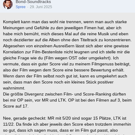
Bond-Soundtracks
Spree
29. Juni 2025
Komplett kann man das wohl nie trennen, wenn man auch starke
Meinungen und Gefühle zu den jeweiligen Fimen hat, aber ich
habe mich bemüht, mich dieses Mal auf die reine Musik und eben
noch dezidierter auf die Alben ohne den Titeltrack zu konzentrieren.
Abgesehen von einzelnen Ausreißern lässt sich aber eine gewisse
Korrelation zur Film-Bestenliste nicht leugnen und ich stelle mir die
gleiche Frage wie du (Film wegen OST oder umgekehrt). Ich
vermute, dass ein guter Score viel zu meinem Filmgenuss beiträgt,
also der Film wegen dem Score eine bessere Bewertung erhält.
Wenn dann der Film selbst noch gut ist, kann es umgekehrt auch
sein, dass man den Score noch ein kleines Stück positiver
wahrnimmt.
Die größte Divergenz zwischen Film- und Score-Ranking dürften
bei mir OP sein, vor MR und LTK. OP ist bei den Filmen auf 3, beim
Score auf 17.
Nee, gerade gecheckt: MR mit 5/20 sind sogar 15 Plätze, LTK ist
11/22. Da finde ich aber jeweils den Score eben trotzdem immerhin
so gut, dass ich sagen muss, dass er im Film gut passt, also