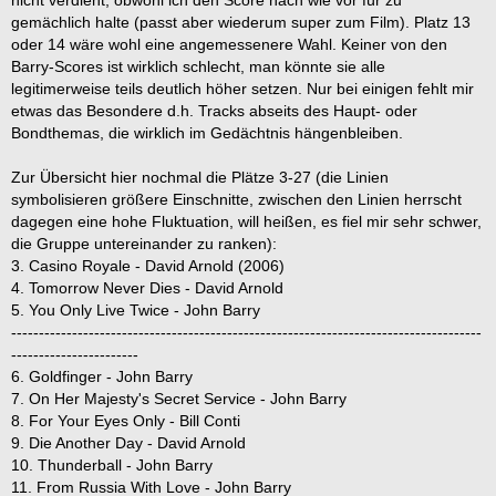
nicht verdient, obwohl ich den Score nach wie vor für zu
gemächlich halte (passt aber wiederum super zum Film). Platz 13
oder 14 wäre wohl eine angemessenere Wahl. Keiner von den
Barry-Scores ist wirklich schlecht, man könnte sie alle
legitimerweise teils deutlich höher setzen. Nur bei einigen fehlt mir
etwas das Besondere d.h. Tracks abseits des Haupt- oder
Bondthemas, die wirklich im Gedächtnis hängenbleiben.
Zur Übersicht hier nochmal die Plätze 3-27 (die Linien
symbolisieren größere Einschnitte, zwischen den Linien herrscht
dagegen eine hohe Fluktuation, will heißen, es fiel mir sehr schwer,
die Gruppe untereinander zu ranken):
3. Casino Royale - David Arnold (2006)
4. Tomorrow Never Dies - David Arnold
5. You Only Live Twice - John Barry
-------------------------------------------------------------------------------------
-----------------------
6. Goldfinger - John Barry
7. On Her Majesty's Secret Service - John Barry
8. For Your Eyes Only - Bill Conti
9. Die Another Day - David Arnold
10. Thunderball - John Barry
11. From Russia With Love - John Barry