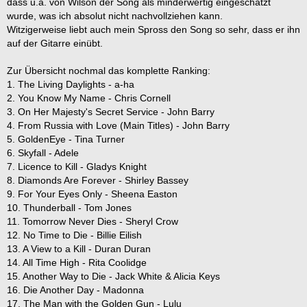
dass u.a. von Wilson der Song als minderwertig eingeschätzt
wurde, was ich absolut nicht nachvollziehen kann.
Witzigerweise liebt auch mein Spross den Song so sehr, dass er ihn
auf der Gitarre einübt.
Zur Übersicht nochmal das komplette Ranking:
1. The Living Daylights - a-ha
2. You Know My Name - Chris Cornell
3. On Her Majesty's Secret Service - John Barry
4. From Russia with Love (Main Titles) - John Barry
5. GoldenEye - Tina Turner
6. Skyfall - Adele
7. Licence to Kill - Gladys Knight
8. Diamonds Are Forever - Shirley Bassey
9. For Your Eyes Only - Sheena Easton
10. Thunderball - Tom Jones
11. Tomorrow Never Dies - Sheryl Crow
12. No Time to Die - Billie Eilish
13. A View to a Kill - Duran Duran
14. All Time High - Rita Coolidge
15. Another Way to Die - Jack White & Alicia Keys
16. Die Another Day - Madonna
17. The Man with the Golden Gun - Lulu