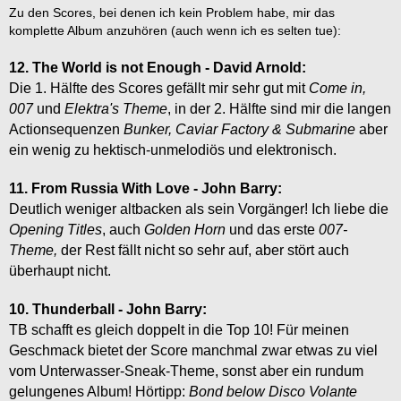
Zu den Scores, bei denen ich kein Problem habe, mir das
komplette Album anzuhören (auch wenn ich es selten tue):
12. The World is not Enough - David Arnold:
Die 1.
Hälfte des Scores gefällt mir sehr gut mit
Come in,
007
und
Elektra's
Theme
, in der 2. Hälfte sind mir die langen
Actionsequenzen
Bunker, Caviar Factory & Submarine
aber
ein wenig zu hektisch-unmelodiös und elektronisch.
11. From Russia With Love - John Barry:
Deutlich weniger altbacken als sein Vorgänger! Ich liebe die
Opening Titles
, auch
Golden Horn
und das erste
007-
Theme,
der Rest fällt nicht so sehr auf, aber stört auch
überhaupt nicht.
10. Thunderball - John Barry:
TB schafft es gleich doppelt in die Top 10! Für meinen
Geschmack bietet der Score manchmal zwar etwas zu viel
vom Unterwasser-Sneak-Theme, sonst aber ein rundum
gelungenes Album! Hörtipp:
Bond below Disco Volante