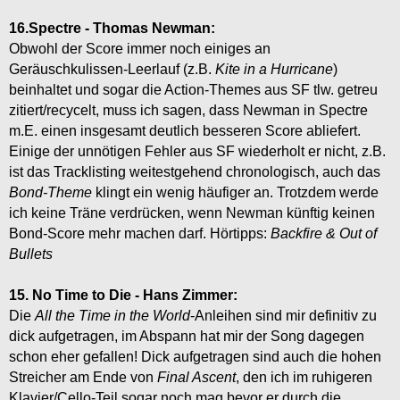
16.Spectre - Thomas Newman:
Obwohl der Score immer noch einiges an
Geräuschkulissen-Leerlauf (z.B.
Kite in a Hurricane
)
beinhaltet und sogar die Action-Themes aus SF tlw. getreu
zitiert/recycelt, muss ich sagen, dass Newman in Spectre
m.E. einen insgesamt deutlich besseren Score abliefert.
Einige der unnötigen Fehler aus SF wiederholt er nicht, z.B.
ist das Tracklisting weitestgehend chronologisch, auch das
Bond-Theme
klingt ein wenig häufiger an. Trotzdem werde
ich keine Träne verdrücken, wenn Newman künftig keinen
Bond-Score mehr machen darf. Hörtipps:
Backfire & Out of
Bullets
15. No Time to Die - Hans Zimmer:
Die
All the Time in the World
-Anleihen sind mir definitiv zu
dick aufgetragen, im Abspann hat mir der Song dagegen
schon eher gefallen! Dick aufgetragen sind auch die hohen
Streicher am Ende von
Final Ascent
, den ich im ruhigeren
Klavier/Cello-Teil sogar noch mag bevor er durch die