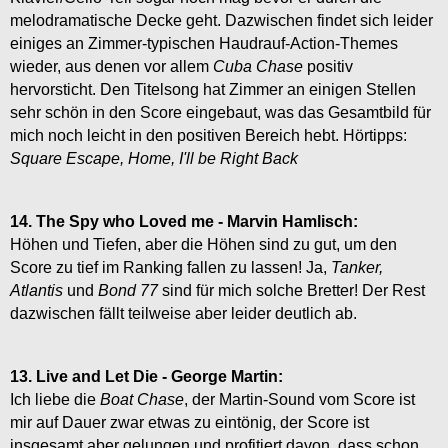
melodramatische Decke geht. Dazwischen findet sich leider
einiges an Zimmer-typischen Haudrauf-Action-Themes
wieder, aus denen vor allem
Cuba Chase
positiv
hervorsticht. Den Titelsong hat Zimmer an einigen Stellen
sehr schön in den Score eingebaut, was das Gesamtbild für
mich noch leicht in den positiven Bereich hebt. Hörtipps:
Square Escape, Home, I'll be Right Back
14. The Spy who Loved me - Marvin Hamlisch:
Höhen und Tiefen, aber die Höhen sind zu gut, um den
Score zu tief im Ranking fallen zu lassen! Ja,
Tanker,
Atlantis
und
Bond 77
sind für mich solche Bretter! Der Rest
dazwischen fällt teilweise aber leider deutlich ab.
13. Live and Let Die - George Martin:
Ich liebe die
Boat Chase
, der Martin-Sound vom Score ist
mir auf Dauer zwar etwas zu eintönig, der Score ist
insgesamt aber gelungen und profitiert davon, dass schon