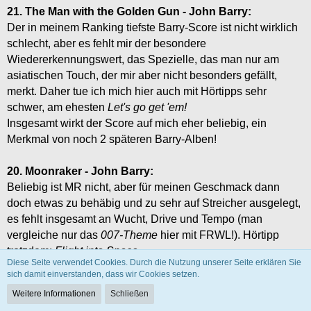
21. The Man with the Golden Gun - John Barry:
Der in meinem Ranking tiefste Barry-Score ist nicht wirklich
schlecht, aber es fehlt mir der besondere
Wiedererkennungswert, das Spezielle, das man nur am
asiatischen Touch, der mir aber nicht besonders gefällt,
merkt. Daher tue ich mich hier auch mit Hörtipps sehr
schwer, am ehesten
Let's go get 'em!
Insgesamt wirkt der Score auf mich eher beliebig, ein
Merkmal von noch 2 späteren Barry-Alben!
20. Moonraker - John Barry:
Beliebig ist MR nicht, aber für meinen Geschmack dann
doch etwas zu behäbig und zu sehr auf Streicher ausgelegt,
es fehlt insgesamt an Wucht, Drive und Tempo (man
vergleiche nur das
007-Theme
hier mit FRWL!). Hörtipp
trotzdem:
Flight into Space
Diese Seite verwendet Cookies. Durch die Nutzung unserer Seite erklären Sie
sich damit einverstanden, dass wir Cookies setzen.
Weitere Informationen
Schließen
1
2
3
4
5
…
96