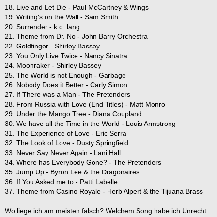
18. Live and Let Die - Paul McCartney & Wings
19. Writing's on the Wall - Sam Smith
20. Surrender - k.d. lang
21. Theme from Dr. No - John Barry Orchestra
22. Goldfinger - Shirley Bassey
23. You Only Live Twice - Nancy Sinatra
24. Moonraker - Shirley Bassey
25. The World is not Enough - Garbage
26. Nobody Does it Better - Carly Simon
27. If There was a Man - The Pretenders
28. From Russia with Love (End Titles) - Matt Monro
29. Under the Mango Tree - Diana Coupland
30. We have all the Time in the World - Louis Armstrong
31. The Experience of Love - Eric Serra
32. The Look of Love - Dusty Springfield
33. Never Say Never Again - Lani Hall
34. Where has Everybody Gone? - The Pretenders
35. Jump Up - Byron Lee & the Dragonaires
36. If You Asked me to - Patti Labelle
37. Theme from Casino Royale - Herb Alpert & the Tijuana Brass
Wo liege ich am meisten falsch? Welchem Song habe ich Unrecht