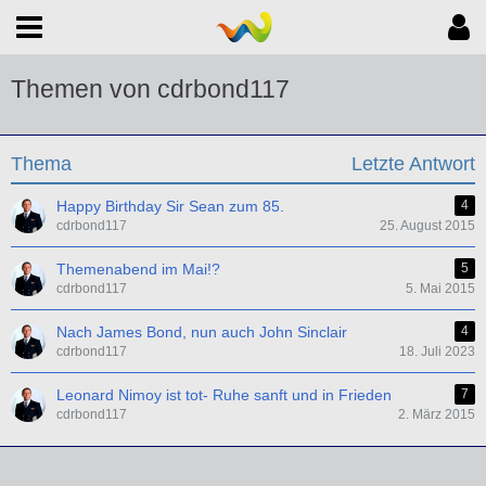
Themen von cdrbond117
Thema
Letzte Antwort
Happy Birthday Sir Sean zum 85.
4
cdrbond117
25. August 2015
Themenabend im Mai!?
5
cdrbond117
5. Mai 2015
Nach James Bond, nun auch John Sinclair
4
cdrbond117
18. Juli 2023
Leonard Nimoy ist tot- Ruhe sanft und in Frieden
7
cdrbond117
2. März 2015