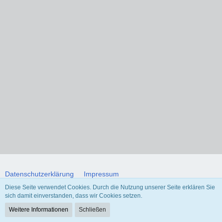
Datenschutzerklärung
Impressum
Diese Seite verwendet Cookies. Durch die Nutzung unserer Seite erklären Sie
sich damit einverstanden, dass wir Cookies setzen.
Community-Software:
WoltLab Suite™ 5.4.34
Weitere Informationen
Schließen