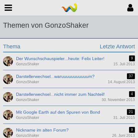
Themen von GonzoShaker
Thema
Letzte Antwort
Der Wunschschauspieler...heute: Felix Leiter!
9
GonzoShaker
15. Juli 2013
Darstellerwechsel...waruuuuuuuuuuum?
37
GonzoShaker
14. August 2013
Darstellerwechsel...nicht immer zum Nachteil!
4
GonzoShaker
30. November 2013
Mit Google Earth auf den Spuren von Bond
21
GonzoShaker
31. Juli 2015
Nickname im alten Forum?
9
GonzoShaker
26. Juni 2013