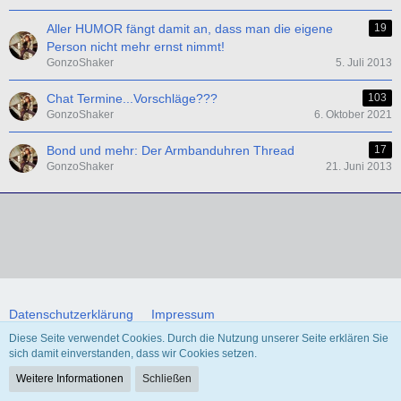
Aller HUMOR fängt damit an, dass man die eigene
19
Person nicht mehr ernst nimmt!
GonzoShaker
5. Juli 2013
Chat Termine...Vorschläge???
103
GonzoShaker
6. Oktober 2021
Bond und mehr: Der Armbanduhren Thread
17
GonzoShaker
21. Juni 2013
Datenschutzerklärung
Impressum
Diese Seite verwendet Cookies. Durch die Nutzung unserer Seite erklären Sie
sich damit einverstanden, dass wir Cookies setzen.
Community-Software:
WoltLab Suite™ 5.4.34
Weitere Informationen
Schließen