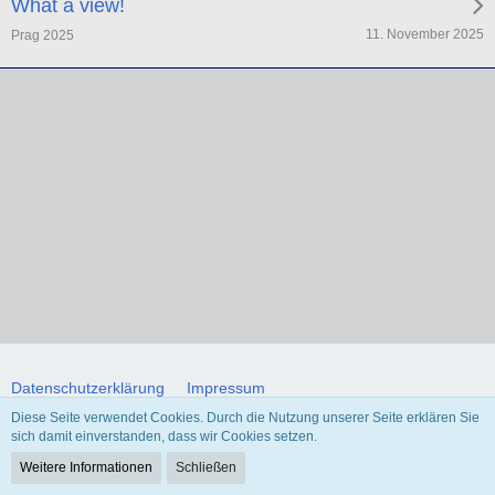
What a view!
11. November 2025
Prag 2025
Datenschutzerklärung
Impressum
Diese Seite verwendet Cookies. Durch die Nutzung unserer Seite erklären Sie
sich damit einverstanden, dass wir Cookies setzen.
Community-Software:
WoltLab Suite™ 5.4.34
Weitere Informationen
Schließen