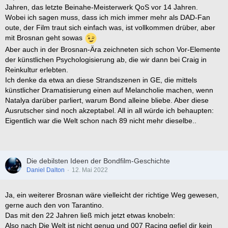
Jahren, das letzte Beinahe-Meisterwerk QoS vor 14 Jahren.
Wobei ich sagen muss, dass ich mich immer mehr als DAD-Fan
oute, der Film traut sich einfach was, ist vollkommen drüber, aber
mit Brosnan geht sowas
Aber auch in der Brosnan-Ära zeichneten sich schon Vor-Elemente
der künstlichen Psychologisierung ab, die wir dann bei Craig in
Reinkultur erlebten.
Ich denke da etwa an diese Strandszenen in GE, die mittels
künstlicher Dramatisierung einen auf Melancholie machen, wenn
Natalya darüber parliert, warum Bond alleine bliebe. Aber diese
Ausrutscher sind noch akzeptabel. All in all würde ich behaupten:
Eigentlich war die Welt schon nach 89 nicht mehr dieselbe..
Die debilsten Ideen der Bondfilm-Geschichte
Daniel Dalton
12. Mai 2022
Ja, ein weiterer Brosnan wäre vielleicht der richtige Weg gewesen,
gerne auch den von Tarantino.
Das mit den 22 Jahren ließ mich jetzt etwas knobeln:
Also nach Die Welt ist nicht genug und 007 Racing gefiel dir kein