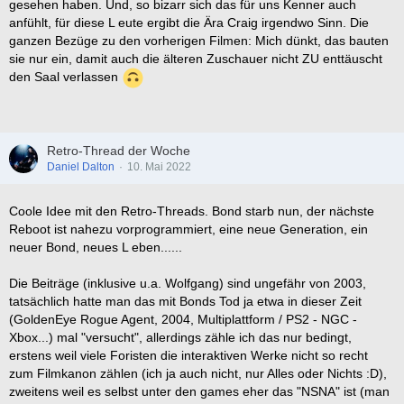
gesehen haben. Und, so bizarr sich das für uns Kenner auch
anfühlt, für diese L eute ergibt die Ära Craig irgendwo Sinn. Die
ganzen Bezüge zu den vorherigen Filmen: Mich dünkt, das bauten
sie nur ein, damit auch die älteren Zuschauer nicht ZU enttäuscht
den Saal verlassen
Retro-Thread der Woche
Daniel Dalton
10. Mai 2022
Coole Idee mit den Retro-Threads. Bond starb nun, der nächste
Reboot ist nahezu vorprogrammiert, eine neue Generation, ein
neuer Bond, neues L eben......
Die Beiträge (inklusive u.a. Wolfgang) sind ungefähr von 2003,
tatsächlich hatte man das mit Bonds Tod ja etwa in dieser Zeit
(GoldenEye Rogue Agent, 2004, Multiplattform / PS2 - NGC -
Xbox...) mal "versucht", allerdings zähle ich das nur bedingt,
erstens weil viele Foristen die interaktiven Werke nicht so recht
zum Filmkanon zählen (ich ja auch nicht, nur Alles oder Nichts :D),
zweitens weil es selbst unter den games eher das "NSNA" ist (man