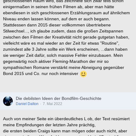
geschlossenen Raum wird, das zeichnete sich zwar teils schon
einigermaßen in seinen frühen Filmen ab, aber man hätte
ebendiesen in sich geschlossenen Erzählungsraum auf ähnlichem
Niveau enden lassen können, auf dem er auch begann.
Stattdessen dann 2015 dieser vollkommen übertriebene
Stilwechsel..., ich glaube zudem, dass die großen Zeitspannen
zwischen den Filmen der Kreativität nicht gerade gutgetan haben,
vielleicht wäre es mal wieder an der Zeit für etwas "Routine",
zumindest alle 3 Jahre sollte ein Werk erscheinen, ...dann haben
sie weniger Zeit dafür, solch massive Fehler einzubauen. Mein
gegenwärtig noch aktiver Fleming-Marathon der mir so
sympathischen Romane verstärkt meine Abneigung gegenüber
Bond 2015 und Co. nur noch intensiver
Die debilsten Ideen der Bondfilm-Geschichte
Daniel Dalton
7. Mai 2022
Auch von meiner Seite ein überdeutliches L ob, der Text resümiert
meine Empfindungen der letzten Jahre prächtig,
die ersten beiden Craigs kann man mögen oder auch nicht, aber