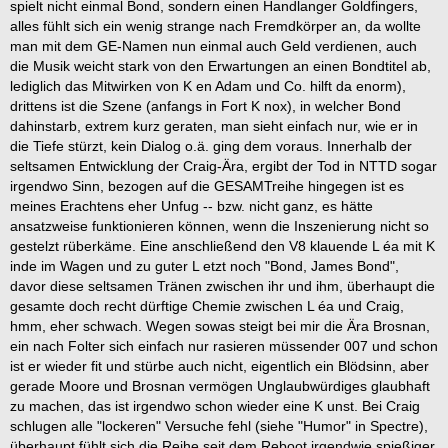
spielt nicht einmal Bond, sondern einen Handlanger Goldfingers,
alles fühlt sich ein wenig strange nach Fremdkörper an, da wollte
man mit dem GE-Namen nun einmal auch Geld verdienen, auch
die Musik weicht stark von den Erwartungen an einen Bondtitel ab,
lediglich das Mitwirken von K en Adam und Co. hilft da enorm),
drittens ist die Szene (anfangs in Fort K nox), in welcher Bond
dahinstarb, extrem kurz geraten, man sieht einfach nur, wie er in
die Tiefe stürzt, kein Dialog o.ä. ging dem voraus. Innerhalb der
seltsamen Entwicklung der Craig-Ära, ergibt der Tod in NTTD sogar
irgendwo Sinn, bezogen auf die GESAMTreihe hingegen ist es
meines Erachtens eher Unfug -- bzw. nicht ganz, es hätte
ansatzweise funktionieren können, wenn die Inszenierung nicht so
gestelzt rüberkäme. Eine anschließend den V8 klauende L éa mit K
inde im Wagen und zu guter L etzt noch "Bond, James Bond",
davor diese seltsamen Tränen zwischen ihr und ihm, überhaupt die
gesamte doch recht dürftige Chemie zwischen L éa und Craig,
hmm, eher schwach. Wegen sowas steigt bei mir die Ära Brosnan,
ein nach Folter sich einfach nur rasieren müssender 007 und schon
ist er wieder fit und stürbe auch nicht, eigentlich ein Blödsinn, aber
gerade Moore und Brosnan vermögen Unglaubwürdiges glaubhaft
zu machen, das ist irgendwo schon wieder eine K unst. Bei Craig
schlugen alle "lockeren" Versuche fehl (siehe "Humor" in Spectre),
überhaupt fühlt sich die Reihe seit dem Reboot irgendwie spießiger