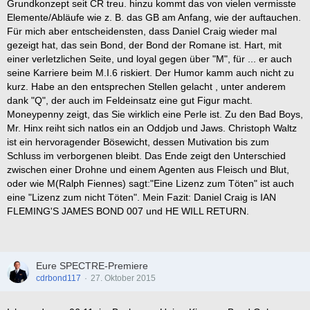
Grundkonzept seit CR treu. hinzu kommt das von vielen vermisste
Elemente/Abläufe wie z. B. das GB am Anfang, wie der auftauchen.
Für mich aber entscheidensten, dass Daniel Craig wieder mal
gezeigt hat, das sein Bond, der Bond der Romane ist. Hart, mit
einer verletzlichen Seite, und loyal gegen über "M", für ... er auch
seine Karriere beim M.I.6 riskiert. Der Humor kamm auch nicht zu
kurz. Habe an den entsprechen Stellen gelacht , unter anderem
dank "Q", der auch im Feldeinsatz eine gut Figur macht.
Moneypenny zeigt, das Sie wirklich eine Perle ist. Zu den Bad Boys,
Mr. Hinx reiht sich natlos ein an Oddjob und Jaws. Christoph Waltz
ist ein hervoragender Bösewicht, dessen Mutivation bis zum
Schluss im verborgenen bleibt. Das Ende zeigt den Unterschied
zwischen einer Drohne und einem Agenten aus Fleisch und Blut,
oder wie M(Ralph Fiennes) sagt:"Eine Lizenz zum Töten" ist auch
eine "Lizenz zum nicht Töten". Mein Fazit: Daniel Craig is IAN
FLEMING'S JAMES BOND 007 und HE WILL RETURN.
Eure SPECTRE-Premiere
cdrbond117
27. Oktober 2015