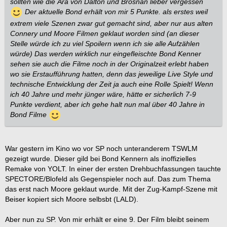
sollten wie die Ära von Dalton und Brosnan lieber vergessen
Der aktuelle Bond erhält von mir 5 Punkte. als erstes weil
extrem viele Szenen zwar gut gemacht sind, aber nur aus alten
Connery und Moore Filmen geklaut worden sind (an dieser
Stelle würde ich zu viel Spoilern wenn ich sie alle Aufzählen
würde) Das werden wirklich nur eingefleischte Bond Kenner
sehen sie auch die Filme noch in der Originalzeit erlebt haben
wo sie Erstaufführung hatten, denn das jeweilige Live Style und
technische Entwicklung der Zeit ja auch eine Rolle Spielt! Wenn
ich 40 Jahre und mehr jünger wäre, hätte er sicherlich 7-9
Punkte verdient, aber ich gehe halt nun mal über 40 Jahre in
Bond Filme
War gestern im Kino wo vor SP noch unteranderem TSWLM
gezeigt wurde. Dieser gild bei Bond Kennern als inoffizielles
Remake von YOLT. In einer der ersten Drehbuchfassungen tauchte
SPECTORE/Blofeld als Gegenspieler noch auf. Das zum Thema
das erst nach Moore geklaut wurde. Mit der Zug-Kampf-Szene mit
Beiser kopiert sich Moore selbsbt (LALD).
Aber nun zu SP. Von mir erhält er eine 9. Der Film bleibt seinem