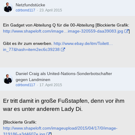
Netzfundstücke
cdrbond117
23. April 2015
Ein Gadget von Abteilung Q für die 00-Abteilung [Blockierte Grafik:
http://www.shapeloft.com/image…image-320559-daa39083.jpg
]
Gibt es ihr zum erwerben.
http://www.ebay.de/itm/Toilett…
in_77&hash=item2ec6c39238
Daniel Craig als United-Nations-Sonderbotschafter
gegen Landminen
cdrbond117
17. April 2015
Er tritt damit in große Fußstapfen, denn vor ihm
war es unter anderem Lady Di.
[Blockierte Grafik:
http://www.shapeloft.com/imageupload/2015/04/17/0/image-
319186-a3d4607e.jpg
]