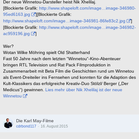
Der neue Winnetou-Darsteller heist Nik Xhelilaj.
[Blockierte Grafik:
http://www.shapeloft.com/image…image-346980-
95ed6163.jpg
][Blockierte Grafik:
http://www.shapeloft.com/image…image-346981-86fe83c2.jpg
]
[Blockierte Grafik:
http://www.shapeloft.com/image…image-346982-
ac959196.jpg
]
Wer?
Wotan Wilke Möhring spielt Old Shatterhand
Fast 50 Jahre nach dem letzten “Winnetou“-Kino-Abenteuer
bringen RTL Television und Rat Pack Filmproduktion in
Zusammenarbeit mit Beta Film die Geschichten rund um Winnetou
als Event-Dreiteiler ins Fernsehen und konnten für die Adaption des
Kult-Klassikers das erfolgreiche Kreativ-Duo Stölzl/ Berger („Der
Medicus“) gewinnen.
Lies mehr über Nik Xhelilaj ist der neue
Winnetou
Die Karl May-Filme
cdrbond117
16. August 2015