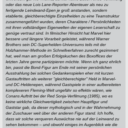
oder das neue Lois Lane-Reporter-Abenteuer als neu zu
fertigende Leindwand-Epen je groß anstanden, sondern
etablierte, gleichberechtigte Einzelhelden zu eine Teamstruktur
zusammengeführt wurden, deren Charaktere / Persönlichkeiten
mit ihren vollständigen Eigenwelten der eigenen Leserschaft zu
genüge vertraut sind. In filmischer Hinsicht hat Marvel hier
bessere und längere Vorarbeit geleistet, während Warner
Brothers sein DC-Superhelden-Universums teils mit der
Holzhammer-Methode im Schnellverfahren zurecht gezimmert
hat, weil man am großen Erfolgskuchen des Boxoffices der
letzten Jahre gerne partizipieren möchte. Wenn ich ganz ehrlich
bin, passt die Bond-Figur am Ende mit seiner persönlichen
Ausstrahlung bei solchen Gedankenspielen eher mit kurzen
Gastauftritten als weiterer "gleichberechigter" Held in Marvel-
und DC-Heldenepen, während Gastspiele in einer aufbereiteten
komplexeren Fleming-Welt ungefähr so effektiv wären, wie
Conans Auftritt bei der Red Sonja-Verfilmung (1985), wo es
keine wirkliche Gleichwertigkeit zwischen Hauptfigur und
Gaststar gab, da dieser mythologisch und in der Wahrnehmung
der Zuschauer weit über der anderen Figur stand. Ich hoffe,
dass wir solche verqueren Auswüchse nie auf der Leinwand zu
sehen bekommen – und obwohl einiges im Augenblick wie die