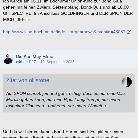
Ich werde am 06.11. im Bochumer Union-Kino zur Bond Gala
gehen mit feinen Zwiern, Sektempfang, Bond-Quiz und ab 18.00
Uhr SPECTRE. Im Anschluss GOLDFINGER und DER SPION DER
MICH LIEBTE.
http://www.kino-bochum.de/inde…target=news&eventid=43057
Die Karl May-Filme
cdrbond117
10. September 2015
Zitat von ollistone
Auf SPON schrieb jemand ganz richtig, dass es nur eine Miss
Marple geben kann, nur eine Pippi Langstrumpf, nur einen
Inspektor Clouseau - und eben nur einen Winnetou.
Und da wir hier im James Bond-Forum sind. Es gibt nur einen
wahren James Bond, und alle nach ihm sind nur billige Kop...