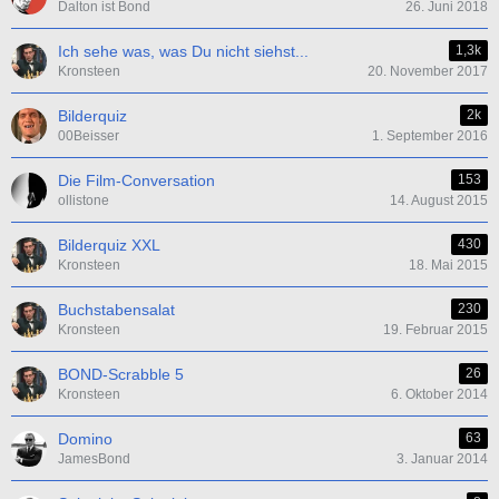
Dalton ist Bond
26. Juni 2018
Ich sehe was, was Du nicht siehst...
1,3k
Kronsteen
20. November 2017
Bilderquiz
2k
00Beisser
1. September 2016
Die Film-Conversation
153
ollistone
14. August 2015
Bilderquiz XXL
430
Kronsteen
18. Mai 2015
Buchstabensalat
230
Kronsteen
19. Februar 2015
BOND-Scrabble 5
26
Kronsteen
6. Oktober 2014
Domino
63
JamesBond
3. Januar 2014