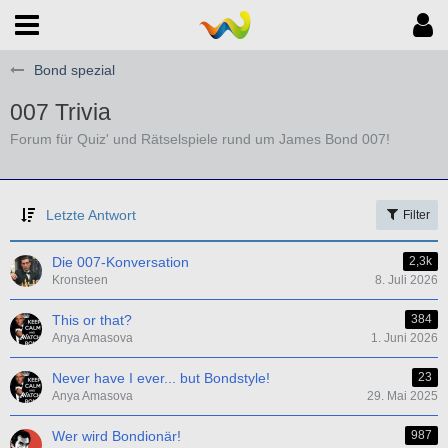
Bond spezial
007 Trivia
Forum für Quiz' und Rätselspiele rund um James Bond 007!
Letzte Antwort
Filter
Die 007-Konversation
2,3k
Kronsteen
8. Juli 2026
This or that?
384
Anya Amasova
1. Juni 2026
Never have I ever... but Bondstyle!
23
Anya Amasova
29. Mai 2025
Wer wird Bondionär!
987