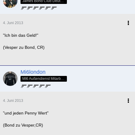
James Bond Club Deutschland - SPECTRE Nr. 005
4. Juni 2013
"Ich bin das Geld!"
(Vesper zu Bond, CR)
Mi6london
MI6 Außendienst Mitarbeiter
4. Juni 2013
"und jeden Penny Wert"
(Bond zu Vesper,CR)