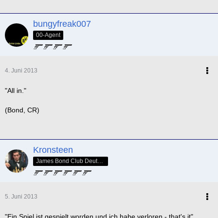
bungyfreak007
00-Agent
4. Juni 2013
"All in."
(Bond, CR)
Kronsteen
James Bond Club Deutschland - SPECTRE Nr. 005
5. Juni 2013
"Ein Spiel ist gespielt worden und ich habe verloren - that's it"