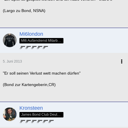
(Largo zu Bond, NSNA)
Mi6london
MI6 Außendienst Mitarbeiter
5. Juni 2013
"Er soll seinen Verlust wett machen dürfen"
(Bond zur Kartengeberin,CR)
Kronsteen
James Bond Club Deutschland - SPECTRE Nr. 005