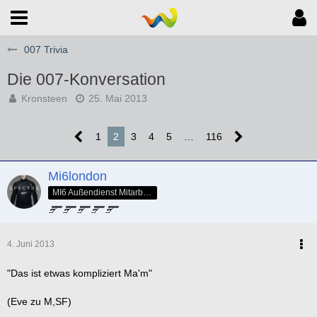
007 Trivia
Die 007-Konversation
Kronsteen
25. Mai 2013
1
2
3
4
5
…
116
Mi6london
MI6 Außendienst Mitarbeiter
4. Juni 2013
"Das ist etwas kompliziert Ma'm"
(Eve zu M,SF)