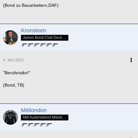
(Bond zu Bauarbeitern,DAF)
Kronsteen
James Bond Club Deutschland - SPECTRE Nr. 005
4. Juni 2013
"Berufsrisiko!"
(Bond, TB)
Mi6london
MI6 Außendienst Mitarbeiter