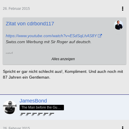
26. Februar 2015
Zitat von cdrbond117
https://www.youtube.com/watch?v=ESdSqLhAS8Y
Swiss.com Werbung mit Sir Roger auf deutsch.
und
Alles anzeigen
https://www.youtube.com/watch?v=vHRcv39Gg8k
Spricht er gar nicht schlecht aus!, Kompliment. Und auch noch mit
auf französisch.
87 Jahren ein Gentleman.
Kein wunder James Bond und Sir Roger beherrschen die beiden
Sprachen perfekt.
JamesBond
The Man before the GunBarrel
26. Februar 2015