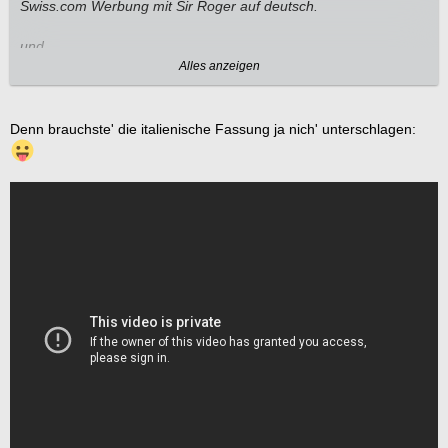
Swiss.com Werbung mit Sir Roger auf deutsch.
und
Alles anzeigen
https://www.youtube.com/watch?v=vHRcv39Gg8k
auf französisch.
Denn brauchste' die italienische Fassung ja nich' unterschlagen:
Kein wunder James Bond und Sir Roger beherrschen die beiden
Sprachen perfekt.