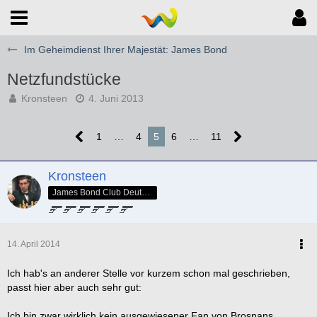
Im Geheimdienst Ihrer Majestät: James Bond
Netzfundstücke
Kronsteen
4. Juni 2013
1
…
4
5
6
…
11
Kronsteen
James Bond Club Deutschland - SPECTRE Nr. 005
14. April 2014
Ich hab's an anderer Stelle vor kurzem schon mal geschrieben,
passt hier aber auch sehr gut:
Ich bin zwar wirklich kein ausgewiesener Fan von Brosnans