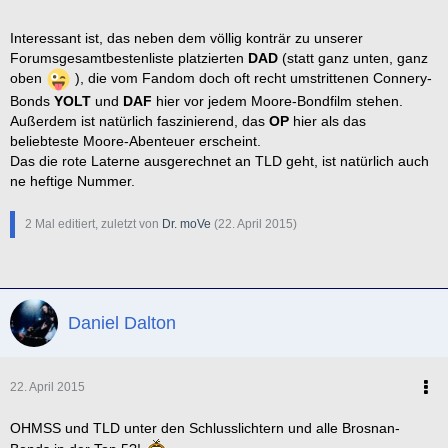
Interessant ist, das neben dem völlig konträr zu unserer
Forumsgesamtbestenliste platzierten
DAD
(statt ganz unten, ganz
oben
), die vom Fandom doch oft recht umstrittenen Connery-
Bonds
YOLT
und
DAF
hier vor jedem Moore-Bondfilm stehen.
Außerdem ist natürlich faszinierend, das
OP
hier als das
beliebteste Moore-Abenteuer erscheint.
Das die rote Laterne ausgerechnet an TLD geht, ist natürlich auch
ne heftige Nummer.
2 Mal editiert, zuletzt von
Dr. moVe
(
22. April 2015
)
Daniel Dalton
22. April 2015
OHMSS und TLD unter den Schlusslichtern und alle Brosnan-