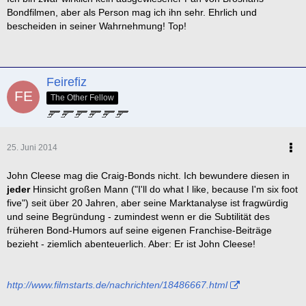
Bondfilmen, aber als Person mag ich ihn sehr. Ehrlich und
bescheiden in seiner Wahrnehmung! Top!
Feirefiz
The Other Fellow
25. Juni 2014
John Cleese mag die Craig-Bonds nicht. Ich bewundere diesen in
jeder
Hinsicht großen Mann ("I'll do what I like, because I'm six foot
five") seit über 20 Jahren, aber seine Marktanalyse ist fragwürdig
und seine Begründung - zumindest wenn er die Subtilität des
früheren Bond-Humors auf seine eigenen Franchise-Beiträge
bezieht - ziemlich abenteuerlich. Aber: Er ist John Cleese!
http://www.filmstarts.de/nachrichten/18486667.html