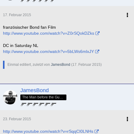
17. Februar 2015
französischer Bond fan Film
http://www.youtube.com/watch?v=Z0rSQokDZks
DC in Saturday NL
http://www.youtube.com/watch?v=5bLWs6mlxJY
Einmal editiert, zuletzt von
JamesBond
(
17. Februar 2015
)
JamesBond
The Man before the GunBarrel
23. Februar 2015
http://www.youtube.com/watch?v=rSqqCI0LNHs